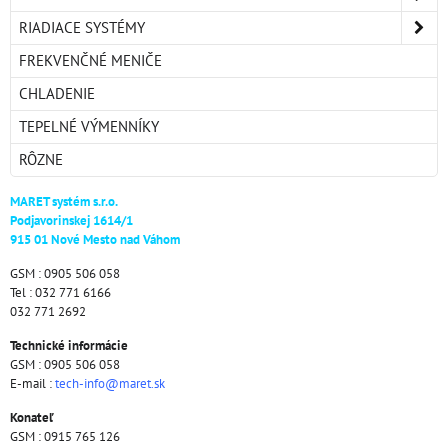
RIADIACE SYSTÉMY
FREKVENČNÉ MENIČE
CHLADENIE
TEPELNÉ VÝMENNÍKY
RÔZNE
MARET systém s.r.o.
Podjavorinskej 1614/1
915 01 Nové Mesto nad Váhom
GSM : 0905 506 058
Tel : 032 771 6166
032 771 2692
Technické informácie
GSM : 0905 506 058
E-mail :
tech-info@maret.sk
Konateľ
GSM : 0915 765 126