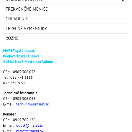
FREKVENČNÉ MENIČE
CHLADENIE
TEPELNÉ VÝMENNÍKY
RÔZNE
MARET systém s.r.o.
Podjavorinskej 1614/1
915 01 Nové Mesto nad Váhom
GSM : 0905 506 058
Tel : 032 771 6166
032 771 2692
Technické informácie
GSM : 0905 506 058
E-mail :
tech-info@maret.sk
Konateľ
GSM : 0915 765 126
E-mail :
odbyt@maret.sk
E-mail :
maret@maret.sk