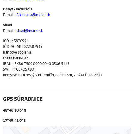
Odbyt - fakturácia
E-mail :
fakturacia@maret.sk
Sklad
E-mail :
sklad@maret.sk
IČO : 43876994
IČ DPH : SK2022507949
Bankové spojenie
ČSOB banka, a.s.
IBAN : SK86 7500 0000 0040 0586 5116
SWIFT : CEKOSKBX
Registrácia Okresný súd Trenčín, oddiel Sro, vložka č. 18635/R
GPS SÚRADNICE
48°46´10.6" N
17°49´41.0" E