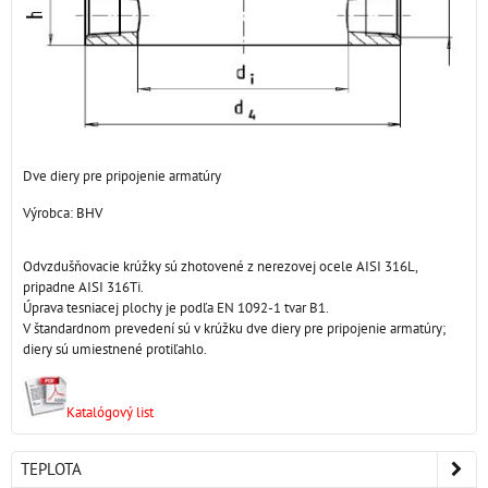
Dve diery pre pripojenie armatúry
Výrobca:
BHV
Odvzdušňovacie krúžky sú zhotovené z nerezovej ocele AISI 316L,
pripadne AISI 316Ti.
Úprava tesniacej plochy je podľa EN 1092-1 tvar B1.
V štandardnom prevedení sú v krúžku dve diery pre pripojenie armatúry;
diery sú umiestnené protiľahlo.
Katalógový list
TEPLOTA