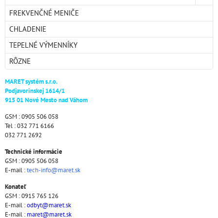
FREKVENČNÉ MENIČE
CHLADENIE
TEPELNÉ VÝMENNÍKY
RÔZNE
MARET systém s.r.o.
Podjavorinskej 1614/1
915 01 Nové Mesto nad Váhom
GSM : 0905 506 058
Tel : 032 771 6166
032 771 2692
Technické informácie
GSM : 0905 506 058
E-mail :
tech-info@maret.sk
Konateľ
GSM : 0915 765 126
E-mail :
odbyt@maret.sk
E-mail :
maret@maret.sk