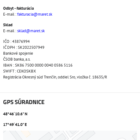
Odbyt - fakturácia
E-mail :
fakturacia@maret.sk
Sklad
E-mail :
sklad@maret.sk
IČO : 43876994
IČ DPH : SK2022507949
Bankové spojenie
ČSOB banka, a.s.
IBAN : SK86 7500 0000 0040 0586 5116
SWIFT : CEKOSKBX
Registrácia Okresný súd Trenčín, oddiel Sro, vložka č. 18635/R
GPS SÚRADNICE
48°46´10.6" N
17°49´41.0" E