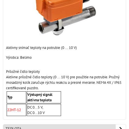
Aktívny snímač teploty na potrubie (0 ... 10 V)
Výrobca:
Belimo
Príložné čidlo teploty
Aktívne príložné čidlo teploty (0 ... 10 V) pre použitie na potrubie. Pružný
mosadzný kolík zaručuje rýchlu reakciu a presné meranie. NEMA 4X / IP65
certifikované puzdro.
Výstupný signál
Typ
aktívna teplota
DC 0...5 V,
22HT-12
DC 0...10 V
TEPLOTA