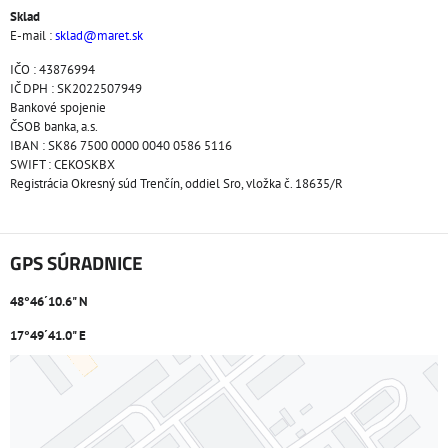
Sklad
E-mail :
sklad@maret.sk
IČO : 43876994
IČ DPH : SK2022507949
Bankové spojenie
ČSOB banka, a.s.
IBAN : SK86 7500 0000 0040 0586 5116
SWIFT : CEKOSKBX
Registrácia Okresný súd Trenčín, oddiel Sro, vložka č. 18635/R
GPS SÚRADNICE
48°46´10.6" N
17°49´41.0" E
Externý obsah je blokovaný Voľbami súkromia