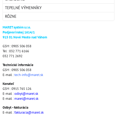
TEPELNÉ VÝMENNÍKY
RÔZNE
MARET systém s.r.o.
Podjavorinskej 1614/1
915 01 Nové Mesto nad Váhom
GSM : 0905 506 058
Tel : 032 771 6166
032 771 2692
Technické informácie
GSM : 0905 506 058
E-mail :
tech-info@maret.sk
Konateľ
GSM : 0915 765 126
E-mail :
odbyt@maret.sk
E-mail :
maret@maret.sk
Odbyt - fakturácia
E-mail :
fakturacia@maret.sk