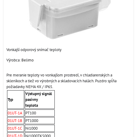
Vonkajší odporový snímač teploty
Výrobca:
Belimo
Pre meranie teploty vo vonkajšom prostredí, v chladiarenských a
skleníkoch a tiež vo výrobných a skladovacích halách. Puzdro spĺňa
požiadavky NEMA 4X / IP65.
Výstupný signál
Typ
pasívny
teplota
01UT-1A
PT100
01UT-1B
PT1000
01UT-1C
Ni1000
01UT-1D
Ni1000TK5000