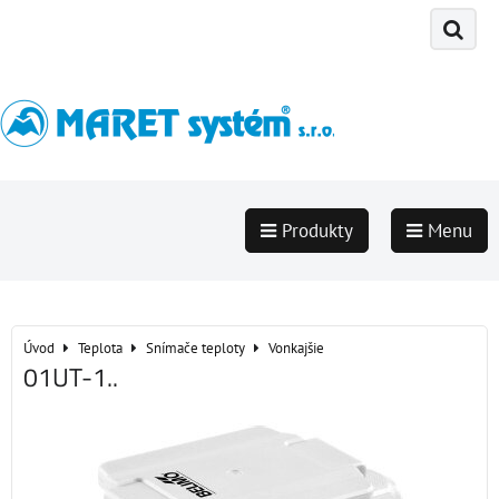
Produkty
Menu
Úvod
Teplota
Snímače teploty
Vonkajšie
01UT-1..