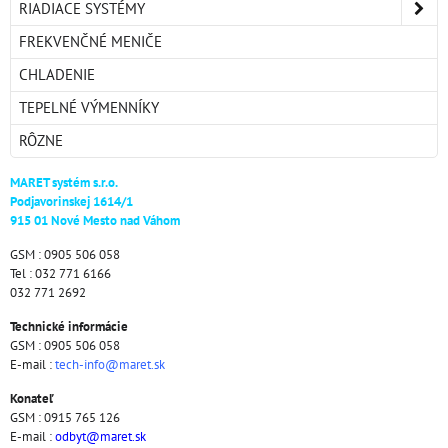
RIADIACE SYSTÉMY
FREKVENČNÉ MENIČE
CHLADENIE
TEPELNÉ VÝMENNÍKY
RÔZNE
MARET systém s.r.o.
Podjavorinskej 1614/1
915 01 Nové Mesto nad Váhom
GSM : 0905 506 058
Tel : 032 771 6166
032 771 2692
Technické informácie
GSM : 0905 506 058
E-mail :
tech-info@maret.sk
Konateľ
GSM : 0915 765 126
E-mail :
odbyt@maret.sk