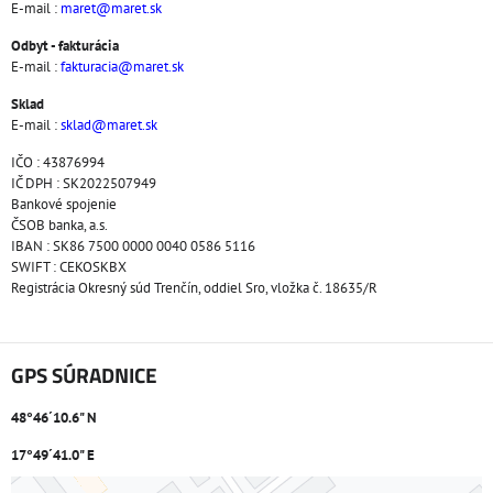
E-mail :
maret@maret.sk
Odbyt - fakturácia
E-mail :
fakturacia@maret.sk
Sklad
E-mail :
sklad@maret.sk
IČO : 43876994
IČ DPH : SK2022507949
Bankové spojenie
ČSOB banka, a.s.
IBAN : SK86 7500 0000 0040 0586 5116
SWIFT : CEKOSKBX
Registrácia Okresný súd Trenčín, oddiel Sro, vložka č. 18635/R
GPS SÚRADNICE
48°46´10.6" N
17°49´41.0" E