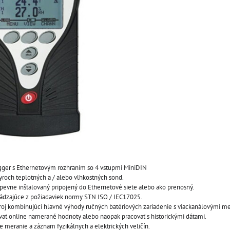
gger s Ethernetovým rozhraním so 4 vstupmi MiniDIN
tyroch teplotných a / alebo vlhkostných sond.
pevne inštalovaný pripojený do Ethernetové siete alebo ako prenosný.
chádzajúce z požiadaviek normy STN ISO / IEC17025.
stroj kombinujúci hlavné výhody ručných batériových zariadenie s viackanálovými m
ať online namerané hodnoty alebo naopak pracovať s historickými dátami.
pre meranie a záznam fyzikálnych a elektrických veličín.