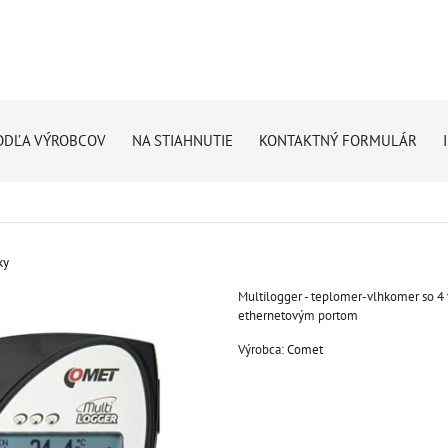
ODĽA VÝROBCOV
NA STIAHNUTIE
KONTAKTNÝ FORMULÁR
ky
Multilogger - teplomer-vlhkomer so 4
ethernetovým portom
Výrobca:
Comet