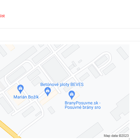
ist
Externý obsah je blokovaný Voľbami súkromia
Prajete si načítať externý obsah?
Povoliť tentokrát
Povoliť a zapamätať - súhlas s druhom cookie: Funkčné
Otvoriť obsah v novom okne