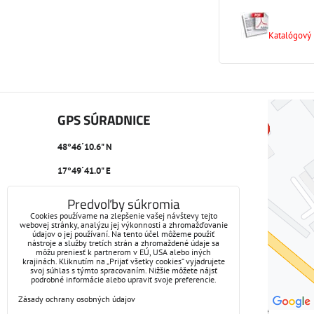
Katalógový l
GPS SÚRADNICE
48°46´10.6" N
17°49´41.0" E
Predvoľby súkromia
Cookies používame na zlepšenie vašej návštevy tejto
webovej stránky, analýzu jej výkonnosti a zhromažďovanie
údajov o jej používaní. Na tento účel môžeme použiť
nástroje a služby tretích strán a zhromaždené údaje sa
môžu preniesť k partnerom v EÚ, USA alebo iných
krajinách. Kliknutím na „Prijať všetky cookies“ vyjadrujete
svoj súhlas s týmto spracovaním. Nižšie môžete nájsť
podrobné informácie alebo upraviť svoje preferencie.
Zásady ochrany osobných údajov