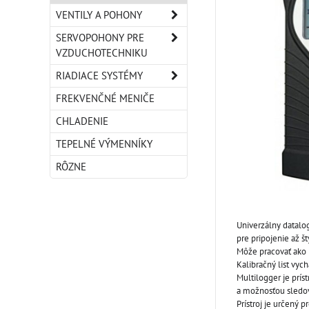
VENTILY A POHONY
SERVOPOHONY PRE
VZDUCHOTECHNIKU
RIADIACE SYSTÉMY
FREKVENČNÉ MENIČE
CHLADENIE
TEPELNÉ VÝMENNÍKY
RÔZNE
Univerzálny datalo
pre pripojenie až š
Môže pracovať ako 
Kalibračný list vy
Multilogger je prí
a možnosťou sledov
Prístroj je určený 