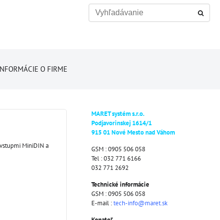
INFORMÁCIE O FIRME
MARET systém s.r.o.
Podjavorinskej 1614/1
915 01 Nové Mesto nad Váhom
 vstupmi MiniDIN a
GSM : 0905 506 058
Tel : 032 771 6166
032 771 2692
Technické informácie
GSM : 0905 506 058
E-mail :
tech-info@maret.sk
Konateľ