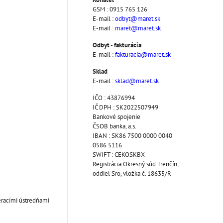
GSM : 0915 765 126
E-mail :
odbyt@maret.sk
E-mail :
maret@maret.sk
Odbyt - fakturácia
E-mail :
fakturacia@maret.sk
Sklad
E-mail :
sklad@maret.sk
IČO : 43876994
IČ DPH : SK2022507949
Bankové spojenie
ČSOB banka, a.s.
IBAN : SK86 7500 0000 0040
0586 5116
SWIFT : CEKOSKBX
Registrácia Okresný súd Trenčín,
oddiel Sro, vložka č. 18635/R
eracími ústredňami