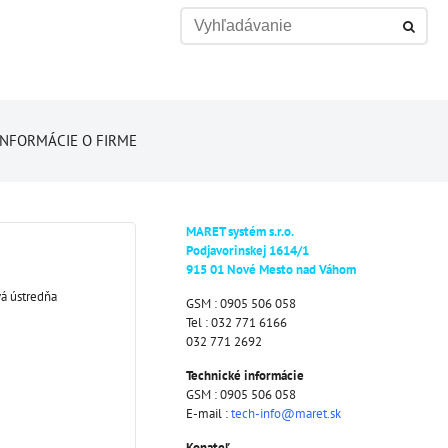
INFORMÁCIE O FIRME
MARET systém s.r.o.
Podjavorinskej 1614/1
915 01 Nové Mesto nad Váhom
á ústredňa
GSM : 0905 506 058
Tel : 032 771 6166
032 771 2692
Technické informácie
GSM : 0905 506 058
E-mail :
tech-info@maret.sk
Konateľ