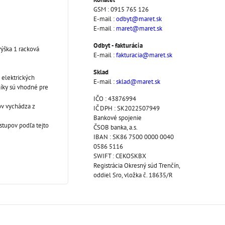
GSM : 0915 765 126
E-mail :
odbyt@maret.sk
E-mail :
maret@maret.sk
Odbyt - fakturácia
výška 1 racková
E-mail :
fakturacia@maret.sk
Sklad
elektrických
E-mail :
sklad@maret.sk
níky sú vhodné pre
IČO : 43876994
ov vychádza z
IČ DPH : SK2022507949
Bankové spojenie
stupov podľa tejto
ČSOB banka, a.s.
IBAN : SK86 7500 0000 0040
0586 5116
SWIFT : CEKOSKBX
Registrácia Okresný súd Trenčín,
oddiel Sro, vložka č. 18635/R