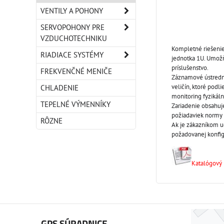
VENTILY A POHONY
SERVOPOHONY PRE
VZDUCHOTECHNIKU
Kompletné riešenie 
RIADIACE SYSTÉMY
jednotka 1U. Umožň
príslušenstvo.
FREKVENČNÉ MENIČE
Záznamové ústredne
veličín, ktoré pod
CHLADENIE
monitoring fyzikáln
TEPELNÉ VÝMENNÍKY
Zariadenie obsahuj
požiadaviek normy 
RÔZNE
Ak je zákazníkom ud
požadovanej konfig
Katalógový l
GPS SÚRADNICE