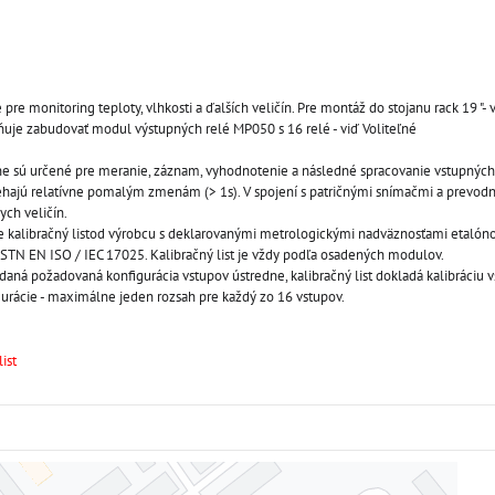
pre monitoring teploty, vlhkosti a ďalších veličín. Pre montáž do stojanu rack 19 "- 
uje zabudovať modul výstupných relé MP050 s 16 relé - viď Voliteľné
 sú určené pre meranie, záznam, vyhodnotenie a následné spracovanie vstupných 
liehajú relatívne pomalým zmenám (> 1s). V spojení s patričnými snímačmi a prevod
ych veličín.
e kalibračný listod výrobcu s deklarovanými metrologickými nadväznosťami etalón
STN EN ISO / IEC 17025. Kalibračný list je vždy podľa osadených modulov.
aná požadovaná konfigurácia vstupov ústredne, kalibračný list dokladá kalibráciu v
urácie - maximálne jeden rozsah pre každý zo 16 vstupov.
ist