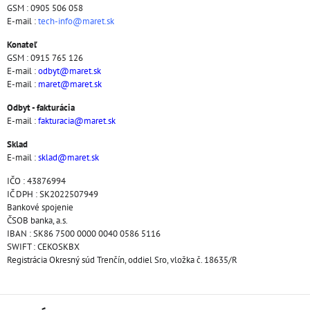
GSM : 0905 506 058
E-mail :
tech-info@maret.sk
Konateľ
GSM : 0915 765 126
E-mail :
odbyt@maret.sk
E-mail :
maret@maret.sk
Odbyt - fakturácia
E-mail :
fakturacia@maret.sk
Sklad
E-mail :
sklad@maret.sk
IČO : 43876994
IČ DPH : SK2022507949
Bankové spojenie
ČSOB banka, a.s.
IBAN : SK86 7500 0000 0040 0586 5116
SWIFT : CEKOSKBX
Registrácia Okresný súd Trenčín, oddiel Sro, vložka č. 18635/R