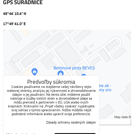
GPS SÚRADNICE
48°46´10.6" N
17°49´41.0" E
Externý obsah je blokovaný Voľbami súkromia
Prajete si načítať externý obsah?
Povoliť tentokrát
Predvoľby súkromia
Cookies používame na zlepšenie vašej návštevy tejto
webovej stránky, analýzu jej výkonnosti a zhromažďovanie
Povoliť a zapamätať - súhlas s druhom cookie: Funkčné
údajov o jej používaní. Na tento účel môžeme použiť
nástroje a služby tretích strán a zhromaždené údaje sa
môžu preniesť k partnerom v EÚ, USA alebo iných
Otvoriť obsah v novom okne
krajinách. Kliknutím na „Prijať všetky cookies“ vyjadrujete
svoj súhlas s týmto spracovaním. Nižšie môžete nájsť
podrobné informácie alebo upraviť svoje preferencie.
Zásady ochrany osobných údajov
Predvoľby súkromia
Zásady ochrany osobných údajov