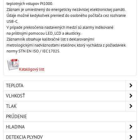
teplotných vstupov Pt1000.
Záznam je umiestnený do energeticky nezávislej elektronickej pamäti.
Údaje možné kedykoľvek preniesť do osobného počítača cez rozhranie
USB-C.
V prípade prekročenia nastavených medzí sú alarmy indikované
na prístrojmi pomocou LED, LCD a akusticky.
Záznamník obsahuje kalibračné list s deklarovanými
metrologickými nadväznosťami etalónov, ktorý vychádza z požiadaviek
normy STN EN ISO / IEC 17025.
Katalógový list
TEPLOTA
VLHKOSŤ
TLAK
PRÚDENIE
HLADINA
DETEKCIA PLYNOV