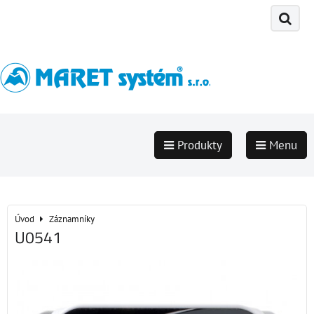
Produkty
Menu
Úvod
Záznamníky
U0541