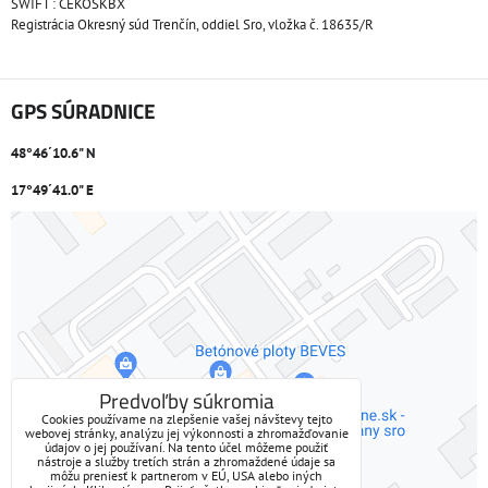
SWIFT : CEKOSKBX
Registrácia Okresný súd Trenčín, oddiel Sro, vložka č. 18635/R
GPS SÚRADNICE
48°46´10.6" N
17°49´41.0" E
Externý obsah je blokovaný Voľbami súkromia
Prajete si načítať externý obsah?
Povoliť tentokrát
Predvoľby súkromia
Cookies používame na zlepšenie vašej návštevy tejto
webovej stránky, analýzu jej výkonnosti a zhromažďovanie
Povoliť a zapamätať - súhlas s druhom cookie: Funkčné
údajov o jej používaní. Na tento účel môžeme použiť
nástroje a služby tretích strán a zhromaždené údaje sa
môžu preniesť k partnerom v EÚ, USA alebo iných
Otvoriť obsah v novom okne