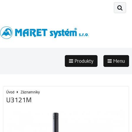
Produkty
Menu
Úvod
Záznamníky
U3121M