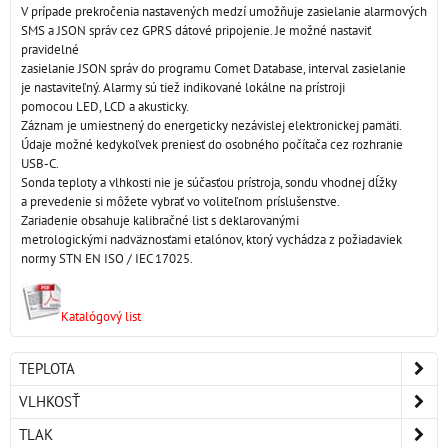
V prípade prekročenia nastavených medzí umožňuje zasielanie alarmových
SMS a JSON správ cez GPRS dátové pripojenie. Je možné nastaviť
pravidelné
zasielanie JSON správ do programu Comet Database, interval zasielanie
je nastaviteľný. Alarmy sú tiež indikované lokálne na prístroji
pomocou LED, LCD a akusticky.
Záznam je umiestnený do energeticky nezávislej elektronickej pamäti.
Údaje možné kedykoľvek preniesť do osobného počítača cez rozhranie
USB-C.
Sonda teploty a vlhkosti nie je súčasťou prístroja, sondu vhodnej dĺžky
a prevedenie si môžete vybrať vo voliteľnom príslušenstve.
Zariadenie obsahuje kalibračné list s deklarovanými
metrologickými nadväznosťami etalónov, ktorý vychádza z požiadaviek
normy STN EN ISO / IEC 17025.
Katalógový list
TEPLOTA
VLHKOSŤ
TLAK