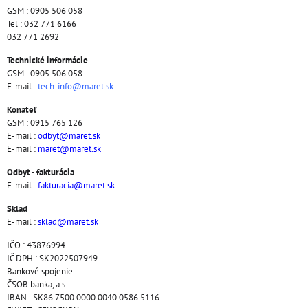
GSM : 0905 506 058
Tel : 032 771 6166
032 771 2692
Technické informácie
GSM : 0905 506 058
E-mail :
tech-info@maret.sk
Konateľ
GSM : 0915 765 126
E-mail :
odbyt@maret.sk
E-mail :
maret@maret.sk
Odbyt - fakturácia
E-mail :
fakturacia@maret.sk
Sklad
E-mail :
sklad@maret.sk
IČO : 43876994
IČ DPH : SK2022507949
Bankové spojenie
ČSOB banka, a.s.
IBAN : SK86 7500 0000 0040 0586 5116