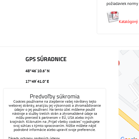
požiadaviek normy 
Katalógový l
GPS SÚRADNICE
48°46´10.6" N
17°49´41.0" E
Predvoľby súkromia
Cookies používame na zlepšenie vašej návštevy tejto
webovej stránky, analýzu jej výkonnosti a zhromažďovanie
údajov o jej používaní. Na tento účel môžeme použiť
nástroje a služby tretích strán a zhromaždené údaje sa
môžu preniesť k partnerom v EÚ, USA alebo iných
krajinách. Kliknutím na „Prijať všetky cookies“ vyjadrujete
svoj súhlas s týmto spracovaním. Nižšie môžete nájsť
podrobné informácie alebo upraviť svoje preferencie.
Zásady ochrany osobných údajov