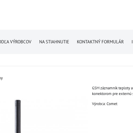
ODĽA VÝROBCOV
NA STIAHNUTIE
KONTAKTNÝ FORMULÁR
ky
GSM záznamník teploty a 
konektorom pre externú 
Výrobca:
Comet