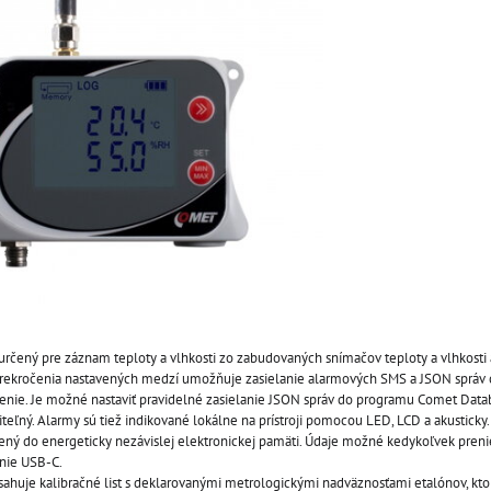
určený pre záznam teploty a vlhkosti zo zabudovaných snímačov teploty a vlhkosti 
 prekročenia nastavených medzí umožňuje zasielanie alarmových SMS a JSON správ 
enie. Je možné nastaviť pravidelné zasielanie JSON správ do programu Comet Datab
viteľný. Alarmy sú tiež indikované lokálne na prístroji pomocou LED, LCD a akusticky.
ný do energeticky nezávislej elektronickej pamäti. Údaje možné kedykoľvek pren
anie USB-C.
huje kalibračné list s deklarovanými metrologickými nadväznosťami etalónov, kto