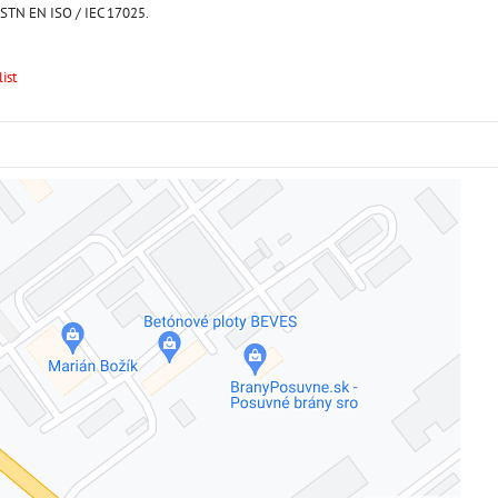
STN EN ISO / IEC 17025.
ist
Externý obsah je blokovaný Voľbami súkromia
Prajete si načítať externý obsah?
Povoliť tentokrát
Povoliť a zapamätať - súhlas s druhom cookie: Funkčné
Otvoriť obsah v novom okne