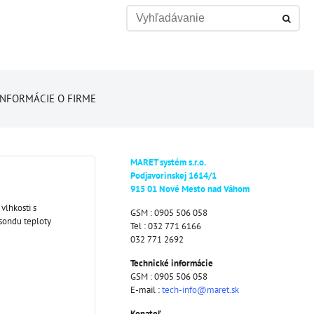
INFORMÁCIE O FIRME
MARET systém s.r.o.
Podjavorinskej 1614/1
915 01 Nové Mesto nad Váhom
vlhkosti s
GSM : 0905 506 058
sondu teploty
Tel : 032 771 6166
032 771 2692
Technické informácie
GSM : 0905 506 058
E-mail :
tech-info@maret.sk
Konateľ