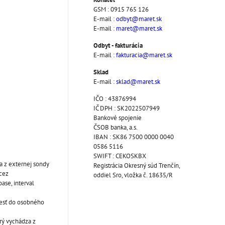
GSM : 0915 765 126
E-mail :
odbyt@maret.sk
E-mail :
maret@maret.sk
Odbyt - fakturácia
E-mail :
fakturacia@maret.sk
Sklad
E-mail :
sklad@maret.sk
IČO : 43876994
IČ DPH : SK2022507949
Bankové spojenie
ČSOB banka, a.s.
IBAN : SK86 7500 0000 0040
0586 5116
SWIFT : CEKOSKBX
a z externej sondy
Registrácia Okresný súd Trenčín,
cez
oddiel Sro, vložka č. 18635/R
ase, interval
iesť do osobného
rý vychádza z