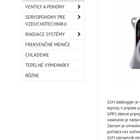
VENTILY A POHONY
SERVOPOHONY PRE
VZDUCHOTECHNIKU
RIADIACE SYSTÉMY
FREKVENČNÉ MENIČE
CHLADENIE
TEPELNÉ VÝMENNÍKY
RÔZNE
GSM datalogger je 
teploty. V prípade
GPRS dátové pripoj
zasielanie je nasta
Záznam je umiestne
počítača cez rozhr
GSM záznamník obsa