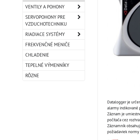
VENTILY A POHONY
SERVOPOHONY PRE
VZDUCHOTECHNIKU
RIADIACE SYSTÉMY
FREKVENČNÉ MENIČE
CHLADENIE
TEPELNÉ VÝMENNÍKY
RÔZNE
Datalogger je určen
alarmy indikované 
Záznam je umiestne
počítača cez rozhr
Záznamník obsahuje
požiadaviek normy 