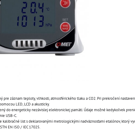
ý pre záznam teploty, vlhkosti, atmosférického tlaku a CO2. Pri prekročení nastave
pomocou LED, LCD a akusticky.
ný do energeticky nezávislej elektronickej pamäti. Údaje možné kedykoľvek pren
anie USB-C.
 kalibračné list s deklarovanými metrologickými nadväznosťami etalónov, ktorý vy
STN EN ISO / IEC 17025.