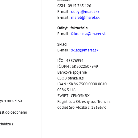
GSM : 0915 765 126
E-mail :
odbyt@maret.sk
E-mail :
maret@maret.sk
Odbyt - fakturácia
E-mail :
fakturacia@maret.sk
Sklad
E-mail :
sklad@maret.sk
IČO : 43876994
IČ DPH : SK2022507949
Bankové spojenie
ČSOB banka, a.s.
IBAN : SK86 7500 0000 0040
0586 5116
SWIFT : CEKOSKBX
ných medzí sú
Registrácia Okresný súd Trenčín,
oddiel Sro, vložka č. 18635/R
iesť do osobného
chádza z