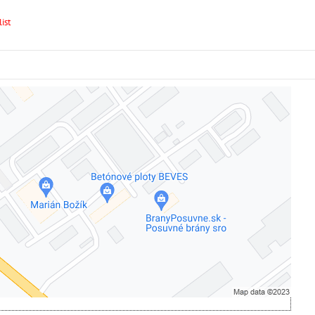
ist
Externý obsah je blokovaný Voľbami súkromia
Prajete si načítať externý obsah?
Povoliť tentokrát
Povoliť a zapamätať - súhlas s druhom cookie: Funkčné
Otvoriť obsah v novom okne