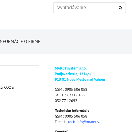
INFORMÁCIE O FIRME
MARET systém s.r.o.
Podjavorinskej 1614/1
915 01 Nové Mesto nad Váhom
ti, CO2 a
GSM : 0905 506 058
Tel : 032 771 6166
032 771 2692
Technické informácie
GSM : 0905 506 058
E-mail :
tech-info@maret.sk
Konateľ