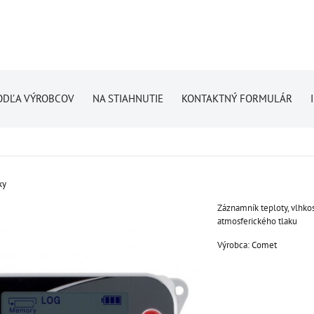
ODĽA VÝROBCOV
NA STIAHNUTIE
KONTAKTNÝ FORMULÁR
ky
Záznamník teploty, vlhkos
atmosferického tlaku
Výrobca:
Comet