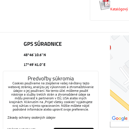
Katalógový l
GPS SÚRADNICE
48°46´10.6" N
17°49´41.0" E
Predvoľby súkromia
Cookies používame na zlepšenie vašej návštevy tejto
webovej stránky, analýzu jej výkonnosti a zhromažďovanie
údajov o jej používaní. Na tento účel môžeme použiť
nástroje a služby tretích strán a zhromaždené údaje sa
môžu preniesť k partnerom v EÚ, USA alebo iných
krajinách. Kliknutím na „Prijať všetky cookies“ vyjadrujete
svoj súhlas s týmto spracovaním. Nižšie môžete nájsť
podrobné informácie alebo upraviť svoje preferencie.
Zásady ochrany osobných údajov