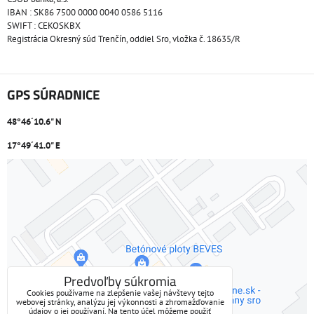
IBAN : SK86 7500 0000 0040 0586 5116
SWIFT : CEKOSKBX
Registrácia Okresný súd Trenčín, oddiel Sro, vložka č. 18635/R
GPS SÚRADNICE
48°46´10.6" N
17°49´41.0" E
Externý obsah je blokovaný Voľbami súkromia
Prajete si načítať externý obsah?
Povoliť tentokrát
Predvoľby súkromia
Cookies používame na zlepšenie vašej návštevy tejto
webovej stránky, analýzu jej výkonnosti a zhromažďovanie
Povoliť a zapamätať - súhlas s druhom cookie: Funkčné
údajov o jej používaní. Na tento účel môžeme použiť