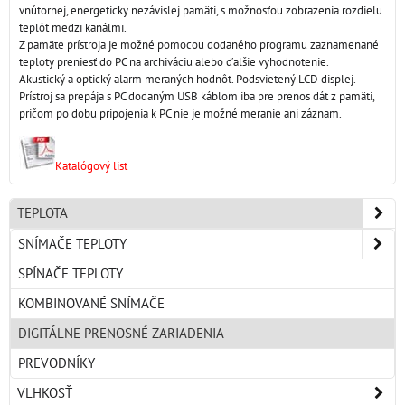
vnútornej, energeticky nezávislej pamäti, s možnosťou zobrazenia rozdielu
teplôt medzi kanálmi.
Z pamäte prístroja je možné pomocou dodaného programu zaznamenané
teploty preniesť do PC na archiváciu alebo ďalšie vyhodnotenie.
Akustický a optický alarm meraných hodnôt. Podsvietený LCD displej.
Prístroj sa prepája s PC dodaným USB káblom iba pre prenos dát z pamäti,
pričom po dobu pripojenia k PC nie je možné meranie ani záznam.
Katalógový list
TEPLOTA
SNÍMAČE TEPLOTY
SPÍNAČE TEPLOTY
KOMBINOVANÉ SNÍMAČE
DIGITÁLNE PRENOSNÉ ZARIADENIA
PREVODNÍKY
VLHKOSŤ