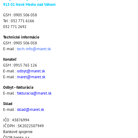
915 01 Nové Mesto nad Váhom
GSM : 0905 506 058
Tel : 032 771 6166
032 771 2692
Technické informácie
GSM : 0905 506 058
E-mail :
tech-info@maret.sk
Konateľ
GSM : 0915 765 126
E-mail :
odbyt@maret.sk
E-mail :
maret@maret.sk
Odbyt - fakturácia
E-mail :
fakturacia@maret.sk
Sklad
E-mail :
sklad@maret.sk
IČO : 43876994
IČ DPH : SK2022507949
Bankové spojenie
ČSOB banka, a.s.