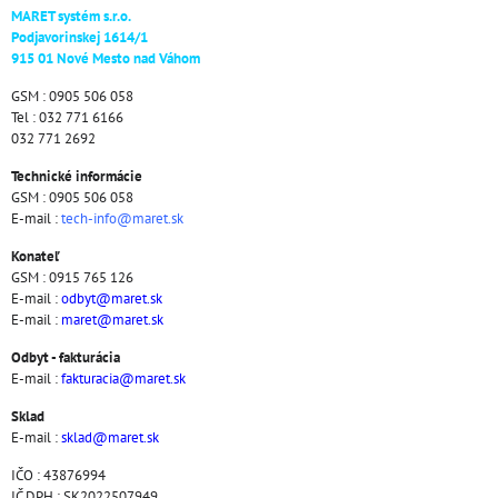
MARET systém s.r.o.
Podjavorinskej 1614/1
915 01 Nové Mesto nad Váhom
GSM : 0905 506 058
Tel : 032 771 6166
032 771 2692
Technické informácie
GSM : 0905 506 058
E-mail :
tech-info@maret.sk
Konateľ
GSM : 0915 765 126
E-mail :
odbyt@maret.sk
E-mail :
maret@maret.sk
Odbyt - fakturácia
E-mail :
fakturacia@maret.sk
Sklad
E-mail :
sklad@maret.sk
IČO : 43876994
IČ DPH : SK2022507949