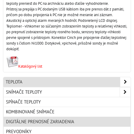
teploty preniesť do PC na archiváciu alebo ďalšie vyhodnotenie.
Prístroj sa prepája s PC dodaným USB káblom iba pre prenos dát z pamäti,
pričom po dobu pripojenia k PC nie je možné meranie ani záznam.
Akustický a optický alarm meraných hodnôt. Podsvietený LCD displej.
Teplomer - vlhkomer so súčasným zobrazením teploty a relatívnej vlhkosti,
po prepnutí zobrazenie teploty rosného bodu, senzory teploty-vlhkosti
pevne spojené s prístrojom. Konektor Cinch pre pripojenie ďalšej teplotnej
sondy s čidlom Ni1000. Dotykové, vpichové, príložné sondy je možné
dokúpiť.
Katalógový list
TEPLOTA
SNÍMAČE TEPLOTY
SPÍNAČE TEPLOTY
KOMBINOVANÉ SNÍMAČE
DIGITÁLNE PRENOSNÉ ZARIADENIA
PREVODNÍKY