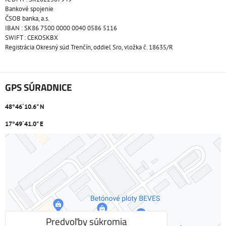
Bankové spojenie
ČSOB banka, a.s.
IBAN : SK86 7500 0000 0040 0586 5116
SWIFT : CEKOSKBX
Registrácia Okresný súd Trenčín, oddiel Sro, vložka č. 18635/R
GPS SÚRADNICE
48°46´10.6" N
17°49´41.0" E
Externý obsah je blokovaný Voľbami súkromia
Prajete si načítať externý obsah?
Povoliť tentokrát
Predvoľby súkromia