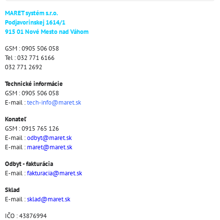
MARET systém s.r.o.
Podjavorinskej 1614/1
915 01 Nové Mesto nad Váhom
GSM : 0905 506 058
Tel : 032 771 6166
032 771 2692
Technické informácie
GSM : 0905 506 058
E-mail :
tech-info@maret.sk
Konateľ
GSM : 0915 765 126
E-mail :
odbyt@maret.sk
E-mail :
maret@maret.sk
Odbyt - fakturácia
E-mail :
fakturacia@maret.sk
Sklad
E-mail :
sklad@maret.sk
IČO : 43876994