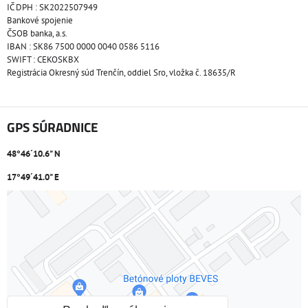
IČ DPH : SK2022507949
Bankové spojenie
ČSOB banka, a.s.
IBAN : SK86 7500 0000 0040 0586 5116
SWIFT : CEKOSKBX
Registrácia Okresný súd Trenčín, oddiel Sro, vložka č. 18635/R
GPS SÚRADNICE
48°46´10.6" N
17°49´41.0" E
Externý obsah je blokovaný Voľbami súkromia
Prajete si načítať externý obsah?
Povoliť tentokrát