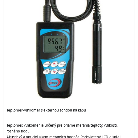
Teplomer-vlhkomer s externou sondou na kábli
Teplomer, vlhkomer je určený pre priame merania teploty, vlhkosti,
rosného bodu.
Akustický a optický alarm meraných hodnôt. Podsvietený LCD displej.