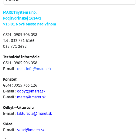
MARET systém s.r.o.
Podjavorinskej 1614/1
915 01 Nové Mesto nad Váhom
GSM : 0905 506 058
Tel : 032 771 6166
032 771 2692
Technické informácie
GSM : 0905 506 058
E-mail :
tech-info@maret.sk
Konateľ
GSM : 0915 765 126
E-mail :
odbyt@maret.sk
E-mail :
maret@maret.sk
Odbyt - fakturácia
E-mail :
fakturacia@maret.sk
Sklad
E-mail :
sklad@maret.sk