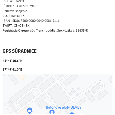
IČO : 43876994
IČ DPH : SK2022507949
Bankové spojenie
ČSOB banka, a.s.
IBAN : SK86 7500 0000 0040 0586 5116
SWIFT : CEKOSKBX
Registrácia Okresný súd Trenčín, oddiel Sro, vložka č. 18635/R
GPS SÚRADNICE
48°46´10.6" N
17°49´41.0" E
Externý obsah je blokovaný Voľbami súkromia
Prajete si načítať externý obsah?