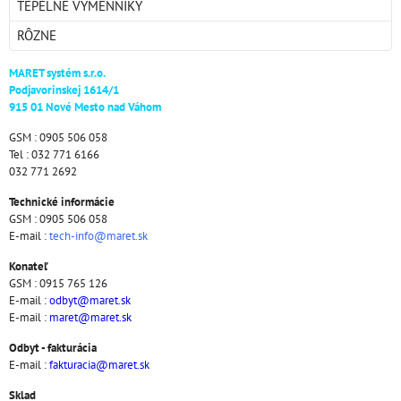
TEPELNÉ VÝMENNÍKY
RÔZNE
MARET systém s.r.o.
Podjavorinskej 1614/1
915 01 Nové Mesto nad Váhom
GSM : 0905 506 058
Tel : 032 771 6166
032 771 2692
Technické informácie
GSM : 0905 506 058
E-mail :
tech-info@maret.sk
Konateľ
GSM : 0915 765 126
E-mail :
odbyt@maret.sk
E-mail :
maret@maret.sk
Odbyt - fakturácia
E-mail :
fakturacia@maret.sk
Sklad