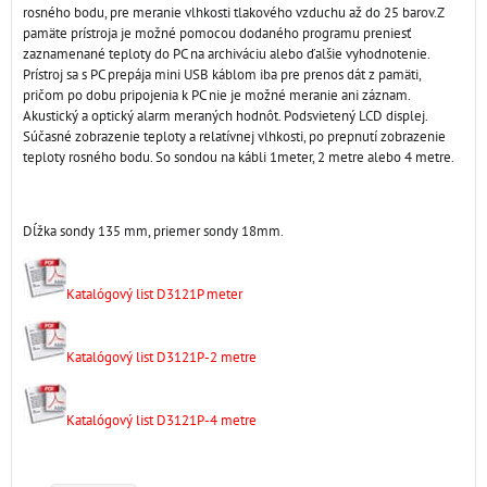
rosného bodu, pre meranie vlhkosti tlakového vzduchu až do 25 barov.Z
pamäte prístroja je možné pomocou dodaného programu preniesť
zaznamenané teploty do PC na archiváciu alebo ďalšie vyhodnotenie.
Prístroj sa s PC prepája mini USB káblom iba pre prenos dát z pamäti,
pričom po dobu pripojenia k PC nie je možné meranie ani záznam.
Akustický a optický alarm meraných hodnôt. Podsvietený LCD displej.
Súčasné zobrazenie teploty a relatívnej vlhkosti, po prepnutí zobrazenie
teploty rosného bodu. So sondou na kábli 1meter, 2 metre alebo 4 metre.
Dĺžka sondy 135 mm, priemer sondy 18mm.
Katalógový list D3121P meter
Katalógový list D3121P-2 metre
Katalógový list D3121P-4 metre