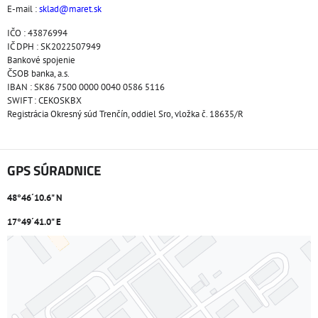
E-mail :
sklad@maret.sk
IČO : 43876994
IČ DPH : SK2022507949
Bankové spojenie
ČSOB banka, a.s.
IBAN : SK86 7500 0000 0040 0586 5116
SWIFT : CEKOSKBX
Registrácia Okresný súd Trenčín, oddiel Sro, vložka č. 18635/R
GPS SÚRADNICE
48°46´10.6" N
17°49´41.0" E
Externý obsah je blokovaný Voľbami súkromia