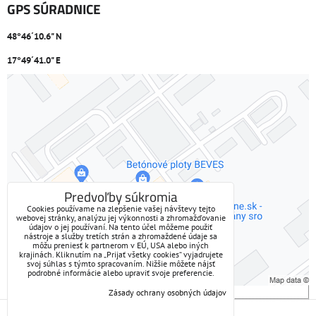
GPS SÚRADNICE
48°46´10.6" N
17°49´41.0" E
Externý obsah je blokovaný Voľbami súkromia
Prajete si načítať externý obsah?
Povoliť tentokrát
Predvoľby súkromia
Cookies používame na zlepšenie vašej návštevy tejto
webovej stránky, analýzu jej výkonnosti a zhromažďovanie
Povoliť a zapamätať - súhlas s druhom cookie: Funkčné
údajov o jej používaní. Na tento účel môžeme použiť
nástroje a služby tretích strán a zhromaždené údaje sa
môžu preniesť k partnerom v EÚ, USA alebo iných
Otvoriť obsah v novom okne
krajinách. Kliknutím na „Prijať všetky cookies“ vyjadrujete
svoj súhlas s týmto spracovaním. Nižšie môžete nájsť
podrobné informácie alebo upraviť svoje preferencie.
Zásady ochrany osobných údajov
Predvoľby súkromia
Zásady ochrany osobných údajov