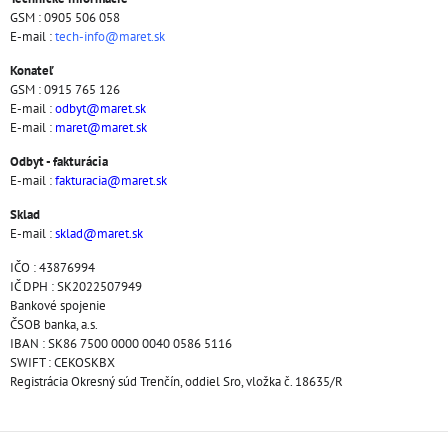
GSM : 0905 506 058
E-mail :
tech-info@maret.sk
Konateľ
GSM : 0915 765 126
E-mail :
odbyt@maret.sk
E-mail :
maret@maret.sk
Odbyt - fakturácia
E-mail :
fakturacia@maret.sk
Sklad
E-mail :
sklad@maret.sk
IČO : 43876994
IČ DPH : SK2022507949
Bankové spojenie
ČSOB banka, a.s.
IBAN : SK86 7500 0000 0040 0586 5116
SWIFT : CEKOSKBX
Registrácia Okresný súd Trenčín, oddiel Sro, vložka č. 18635/R