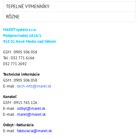
TEPELNÉ VÝMENNÍKY
RÔZNE
MARET systém s.r.o.
Podjavorinskej 1614/1
915 01 Nové Mesto nad Váhom
GSM : 0905 506 058
Tel : 032 771 6166
032 771 2692
Technické informácie
GSM : 0905 506 058
E-mail :
tech-info@maret.sk
Konateľ
GSM : 0915 765 126
E-mail :
odbyt@maret.sk
E-mail :
maret@maret.sk
Odbyt - fakturácia
E-mail :
fakturacia@maret.sk