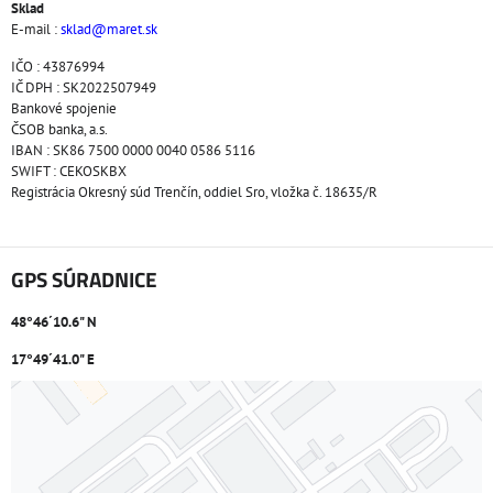
Sklad
E-mail :
sklad@maret.sk
IČO : 43876994
IČ DPH : SK2022507949
Bankové spojenie
ČSOB banka, a.s.
IBAN : SK86 7500 0000 0040 0586 5116
SWIFT : CEKOSKBX
Registrácia Okresný súd Trenčín, oddiel Sro, vložka č. 18635/R
GPS SÚRADNICE
48°46´10.6" N
17°49´41.0" E
Externý obsah je blokovaný Voľbami súkromia