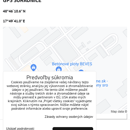
48°46´10.6" N
17°49´41.0" E
Externý obsah je blokovaný Voľbami súkromia
Prajete si načítať externý obsah?
Povoliť tentokrát
Predvoľby súkromia
Cookies používame na zlepšenie vašej návštevy tejto
webovej stránky, analýzu jej výkonnosti a zhromažďovanie
Povoliť a zapamätať - súhlas s druhom cookie: Funkčné
údajov o jej používaní. Na tento účel môžeme použiť
nástroje a služby tretích strán a zhromaždené údaje sa
môžu preniesť k partnerom v EÚ, USA alebo iných
Otvoriť obsah v novom okne
krajinách. Kliknutím na „Prijať všetky cookies“ vyjadrujete
svoj súhlas s týmto spracovaním. Nižšie môžete nájsť
podrobné informácie alebo upraviť svoje preferencie.
Zásady ochrany osobných údajov
Predvoľby súkromia
Zásady ochrany osobných údajov
Ukázať podrobnosti