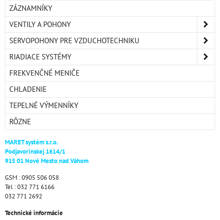
ZÁZNAMNÍKY
VENTILY A POHONY
SERVOPOHONY PRE VZDUCHOTECHNIKU
RIADIACE SYSTÉMY
FREKVENČNÉ MENIČE
CHLADENIE
TEPELNÉ VÝMENNÍKY
RÔZNE
MARET systém s.r.o.
Podjavorinskej 1614/1
915 01 Nové Mesto nad Váhom
GSM : 0905 506 058
Tel : 032 771 6166
032 771 2692
Technické informácie