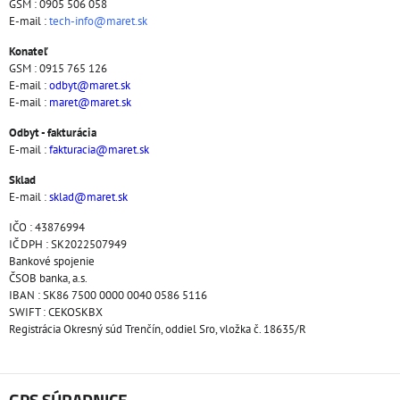
GSM : 0905 506 058
E-mail :
tech-info@maret.sk
Konateľ
GSM : 0915 765 126
E-mail :
odbyt@maret.sk
E-mail :
maret@maret.sk
Odbyt - fakturácia
E-mail :
fakturacia@maret.sk
Sklad
E-mail :
sklad@maret.sk
IČO : 43876994
IČ DPH : SK2022507949
Bankové spojenie
ČSOB banka, a.s.
IBAN : SK86 7500 0000 0040 0586 5116
SWIFT : CEKOSKBX
Registrácia Okresný súd Trenčín, oddiel Sro, vložka č. 18635/R
GPS SÚRADNICE