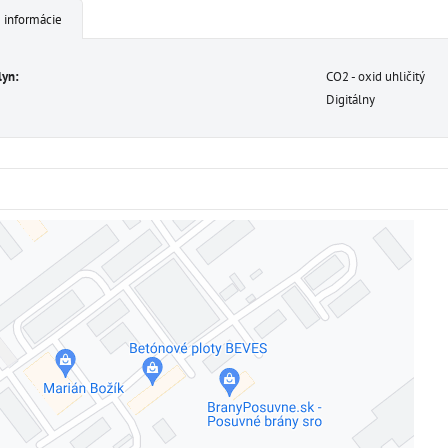
 informácie
lyn:
CO2 - oxid uhličitý
Digitálny
Externý obsah je blokovaný Voľbami súkromia
Prajete si načítať externý obsah?
Povoliť tentokrát
Povoliť a zapamätať - súhlas s druhom cookie: Funkčné