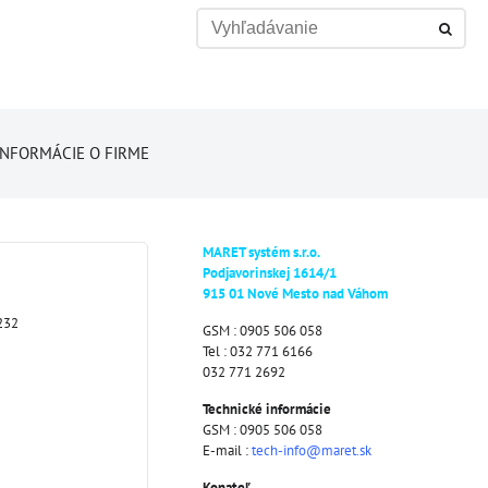
INFORMÁCIE O FIRME
MARET systém s.r.o.
Podjavorinskej 1614/1
915 01 Nové Mesto nad Váhom
232
GSM : 0905 506 058
Tel : 032 771 6166
032 771 2692
Technické informácie
GSM : 0905 506 058
E-mail :
tech-info@maret.sk
Konateľ