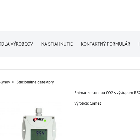
ODĽA VÝROBCOV
NA STIAHNUTIE
KONTAKTNÝ FORMULÁR
plynov
Stacionárne detektory
Snímač so sondou CO2 s výstupom RS
Výrobca:
Comet