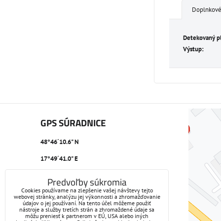
Doplnkové
Detekovaný p
Výstup:
GPS SÚRADNICE
48°46´10.6" N
17°49´41.0" E
Predvoľby súkromia
Cookies používame na zlepšenie vašej návštevy tejto
webovej stránky, analýzu jej výkonnosti a zhromažďovanie
údajov o jej používaní. Na tento účel môžeme použiť
nástroje a služby tretích strán a zhromaždené údaje sa
môžu preniesť k partnerom v EÚ, USA alebo iných