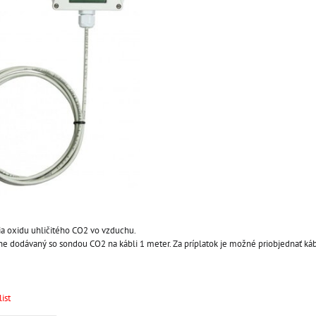
a oxidu uhličitého CO2 vo vzduchu.
ne dodávaný so sondou CO2 na kábli 1 meter. Za príplatok je možné priobjednať káb
ist