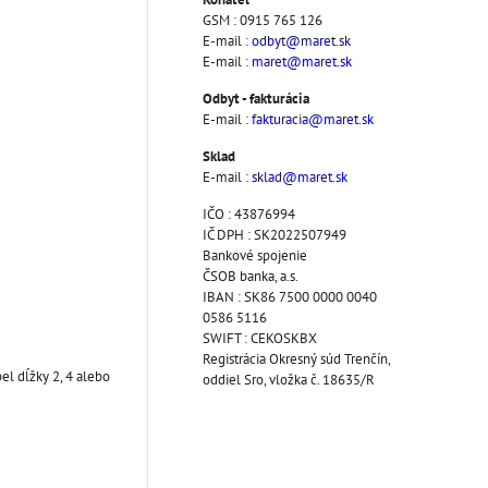
GSM : 0915 765 126
E-mail :
odbyt@maret.sk
E-mail :
maret@maret.sk
Odbyt - fakturácia
E-mail :
fakturacia@maret.sk
Sklad
E-mail :
sklad@maret.sk
IČO : 43876994
IČ DPH : SK2022507949
Bankové spojenie
ČSOB banka, a.s.
IBAN : SK86 7500 0000 0040
0586 5116
SWIFT : CEKOSKBX
Registrácia Okresný súd Trenčín,
el dĺžky 2, 4 alebo
oddiel Sro, vložka č. 18635/R