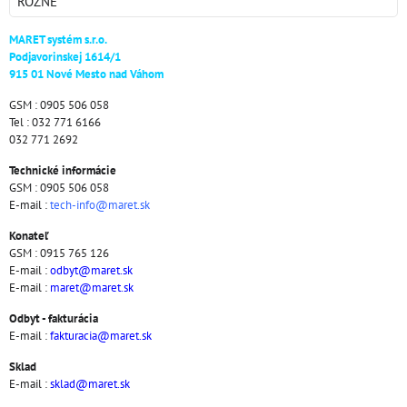
RÔZNE
MARET systém s.r.o.
Podjavorinskej 1614/1
915 01 Nové Mesto nad Váhom
GSM : 0905 506 058
Tel : 032 771 6166
032 771 2692
Technické informácie
GSM : 0905 506 058
E-mail :
tech-info@maret.sk
Konateľ
GSM : 0915 765 126
E-mail :
odbyt@maret.sk
E-mail :
maret@maret.sk
Odbyt - fakturácia
E-mail :
fakturacia@maret.sk
Sklad
E-mail :
sklad@maret.sk