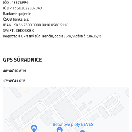
IČO : 43876994
IČ DPH : SK2022507949
Bankové spojenie
ČSOB banka, a.s.
IBAN : SK86 7500 0000 0040 0586 5116
SWIFT : CEKOSKBX
Registrácia Okresný súd Trenčín, oddiel Sro, vložka č. 18635/R
GPS SÚRADNICE
48°46´10.6" N
17°49´41.0" E
Externý obsah je blokovaný Voľbami súkromia
Prajete si načítať externý obsah?