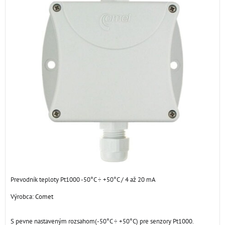
Prevodník teploty Pt1000 -50°C ÷ +50°C / 4 až 20 mA
Výrobca:
Comet
S pevne nastaveným rozsahom(-50°C ÷ +50°C) pre senzory Pt1000.