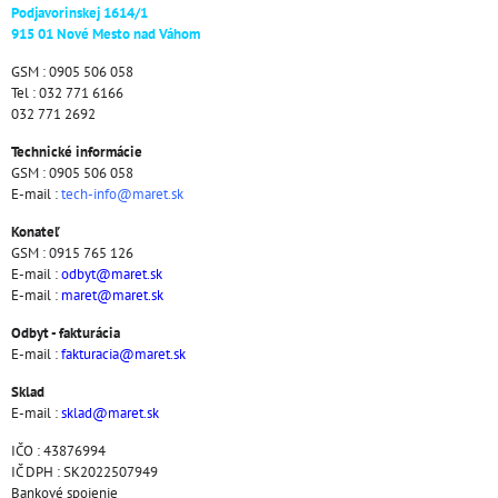
Podjavorinskej 1614/1
915 01 Nové Mesto nad Váhom
GSM : 0905 506 058
Tel : 032 771 6166
032 771 2692
Technické informácie
GSM : 0905 506 058
E-mail :
tech-info@maret.sk
Konateľ
GSM : 0915 765 126
E-mail :
odbyt@maret.sk
E-mail :
maret@maret.sk
Odbyt - fakturácia
E-mail :
fakturacia@maret.sk
Sklad
E-mail :
sklad@maret.sk
IČO : 43876994
IČ DPH : SK2022507949
Bankové spojenie