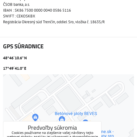
ČSOB banka, a.s.
IBAN : SK86 7500 0000 0040 0586 5116
SWIFT : CEKOSKBX
Registrácia Okresný súd Trenčín, oddiel Sro, vložka č. 18635/R
GPS SÚRADNICE
48°46´10.6" N
17°49´41.0" E
Externý obsah je blokovaný Voľbami súkromia
Prajete si načítať externý obsah?
Povoliť tentokrát
Predvoľby súkromia
Cookies používame na zlepšenie vašej návštevy tejto
webovej stránky, analýzu jej výkonnosti a zhromažďovanie