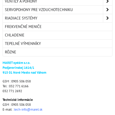
VENTILY A POHONY
SERVOPOHONY PRE VZDUCHOTECHNIKU
RIADIACE SYSTÉMY
FREKVENČNÉ MENIČE
CHLADENIE
TEPELNÉ VÝMENNÍKY
RÔZNE
MARET systém s.r.o.
Podjavorinskej 1614/1
915 01 Nové Mesto nad Váhom
GSM : 0905 506 058
Tel : 032 771 6166
032 771 2692
Technické informácie
GSM : 0905 506 058
E-mail :
tech-info@maret.sk