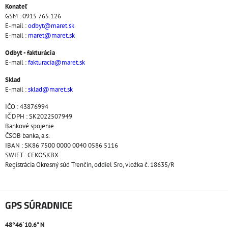
Konateľ
GSM : 0915 765 126
E-mail :
odbyt@maret.sk
E-mail :
maret@maret.sk
Odbyt - fakturácia
E-mail :
fakturacia@maret.sk
Sklad
E-mail :
sklad@maret.sk
IČO : 43876994
IČ DPH : SK2022507949
Bankové spojenie
ČSOB banka, a.s.
IBAN : SK86 7500 0000 0040 0586 5116
SWIFT : CEKOSKBX
Registrácia Okresný súd Trenčín, oddiel Sro, vložka č. 18635/R
GPS SÚRADNICE
48°46´10.6" N