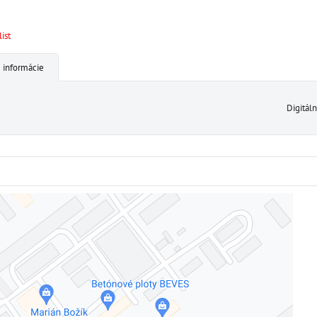
ist
 informácie
Digitál
Externý obsah je blokovaný Voľbami súkromia
Prajete si načítať externý obsah?
Povoliť tentokrát