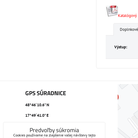
Katalógový l
Doplnkové
Výstup:
GPS SÚRADNICE
48°46´10.6" N
17°49´41.0" E
Predvoľby súkromia
Cookies používame na zlepšenie vašej návštevy tejto