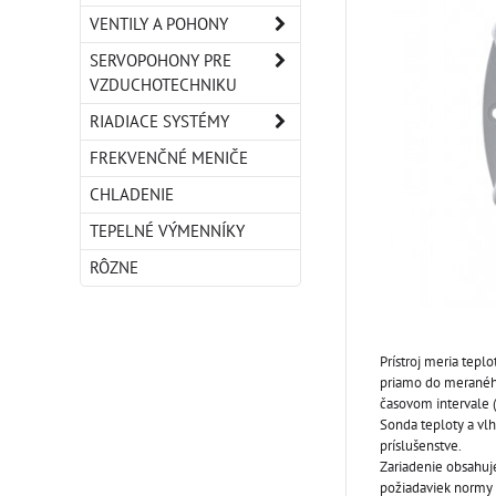
VENTILY A POHONY
SERVOPOHONY PRE
VZDUCHOTECHNIKU
RIADIACE SYSTÉMY
FREKVENČNÉ MENIČE
CHLADENIE
TEPELNÉ VÝMENNÍKY
RÔZNE
Prístroj meria tep
priamo do meraného
časovom intervale 
Sonda teploty a vlh
príslušenstve.
Zariadenie obsahuj
požiadaviek normy 