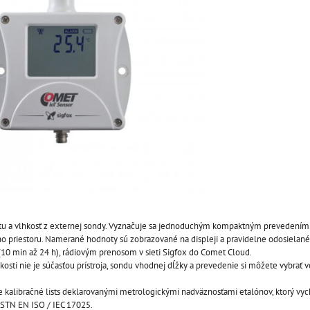
lotu a vlhkosť z externej sondy. Vyznačuje sa jednoduchým kompaktným prevedením
 priestoru. Namerané hodnoty sú zobrazované na displeji a pravidelne odosielané
(10 min až 24 h), rádiovým prenosom v sieti Sigfox do Comet Cloud.
kosti nie je súčasťou prístroja, sondu vhodnej dĺžky a prevedenie si môžete vybrať 
e kalibračné lists deklarovanými metrologickými nadväznosťami etalónov, ktorý vyc
STN EN ISO / IEC 17025.