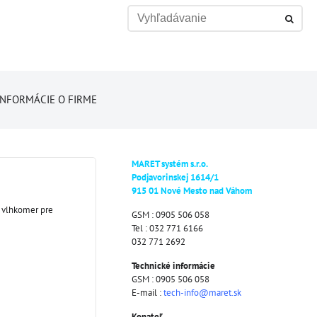
INFORMÁCIE O FIRME
MARET systém s.r.o.
Podjavorinskej 1614/1
915 01 Nové Mesto nad Váhom
, vlhkomer pre
GSM : 0905 506 058
Tel : 032 771 6166
032 771 2692
Technické informácie
GSM : 0905 506 058
E-mail :
tech-info@maret.sk
Konateľ