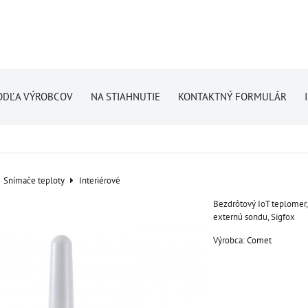
ODĽA VÝROBCOV
NA STIAHNUTIE
KONTAKTNÝ FORMULÁR
Snímače teploty
Interiérové
Bezdrôtový IoT teplomer
externú sondu, Sigfox
Výrobca:
Comet