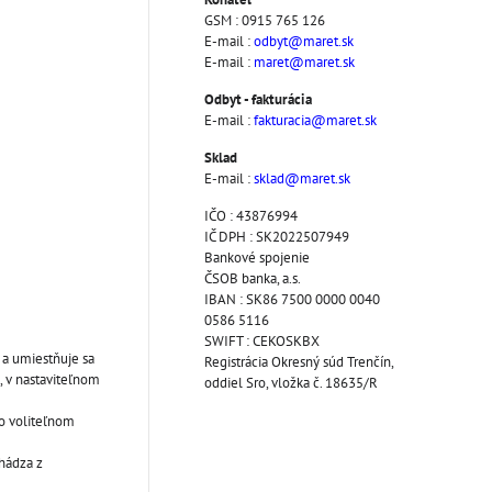
GSM : 0915 765 126
E-mail :
odbyt@maret.sk
E-mail :
maret@maret.sk
Odbyt - fakturácia
E-mail :
fakturacia@maret.sk
Sklad
E-mail :
sklad@maret.sk
IČO : 43876994
IČ DPH : SK2022507949
Bankové spojenie
ČSOB banka, a.s.
IBAN : SK86 7500 0000 0040
0586 5116
SWIFT : CEKOSKBX
 a umiestňuje sa
Registrácia Okresný súd Trenčín,
, v nastaviteľnom
oddiel Sro, vložka č. 18635/R
vo voliteľnom
hádza z