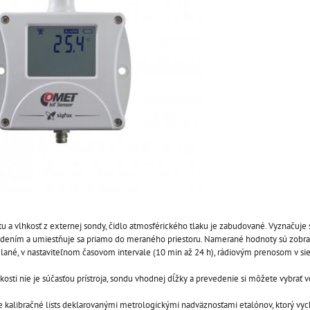
otu a vlhkosť z externej sondy, čidlo atmosférického tlaku je zabudované. Vyznačuj
ením a umiestňuje sa priamo do meraného priestoru. Namerané hodnoty sú zobraz
elané, v nastaviteľnom časovom intervale (10 min až 24 h), rádiovým prenosom v si
kosti nie je súčasťou prístroja, sondu vhodnej dĺžky a prevedenie si môžete vybrať 
e kalibračné lists deklarovanými metrologickými nadväznosťami etalónov, ktorý vyc