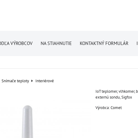
ODĽA VÝROBCOV
NA STIAHNUTIE
KONTAKTNÝ FORMULÁR
Snímače teploty
Interiérové
IoT teplomer, vlhkomer, 
externú sondu, Sigfox
Výrobca:
Comet