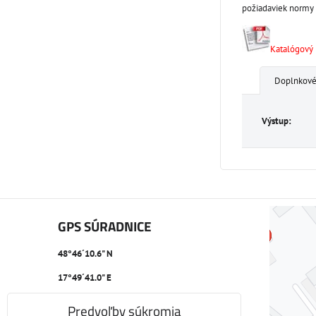
požiadaviek normy 
Katalógový l
Doplnkové
Výstup:
GPS SÚRADNICE
48°46´10.6" N
17°49´41.0" E
Predvoľby súkromia