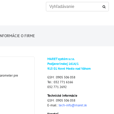
INFORMÁCIE O FIRME
MARET systém s.r.o.
Podjavorinskej 1614/1
915 01 Nové Mesto nad Váhom
barometer pre
GSM : 0905 506 058
Tel : 032 771 6166
032 771 2692
Technické informácie
GSM : 0905 506 058
E-mail :
tech-info@maret.sk
Konateľ