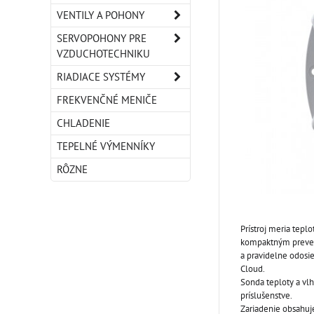
VENTILY A POHONY
SERVOPOHONY PRE
VZDUCHOTECHNIKU
RIADIACE SYSTÉMY
FREKVENČNÉ MENIČE
CHLADENIE
TEPELNÉ VÝMENNÍKY
RÔZNE
Prístroj meria tepl
kompaktným preved
a pravidelne odosi
Cloud.
Sonda teploty a vlh
príslušenstve.
Zariadenie obsahuj