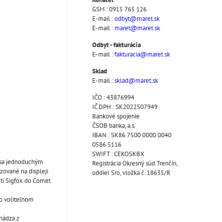
GSM : 0915 765 126
E-mail :
odbyt@maret.sk
E-mail :
maret@maret.sk
Odbyt - fakturácia
E-mail :
fakturacia@maret.sk
Sklad
E-mail :
sklad@maret.sk
IČO : 43876994
IČ DPH : SK2022507949
Bankové spojenie
ČSOB banka, a.s.
IBAN : SK86 7500 0000 0040
0586 5116
SWIFT : CEKOSKBX
e sa jednoduchým
Registrácia Okresný súd Trenčín,
ované na displeji
oddiel Sro, vložka č. 18635/R
eti Sigfox do Comet
vo voliteľnom
hádza z