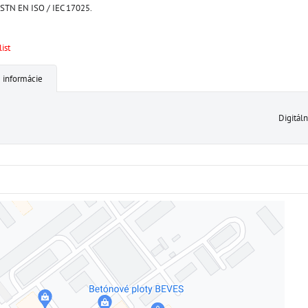
STN EN ISO / IEC 17025.
ist
 informácie
Digitál
Externý obsah je blokovaný Voľbami súkromia
Prajete si načítať externý obsah?