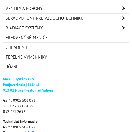
VENTILY A POHONY
SERVOPOHONY PRE VZDUCHOTECHNIKU
RIADIACE SYSTÉMY
FREKVENČNÉ MENIČE
CHLADENIE
TEPELNÉ VÝMENNÍKY
RÔZNE
MARET systém s.r.o.
Podjavorinskej 1614/1
915 01 Nové Mesto nad Váhom
GSM : 0905 506 058
Tel : 032 771 6166
032 771 2692
Technické informácie
GSM : 0905 506 058