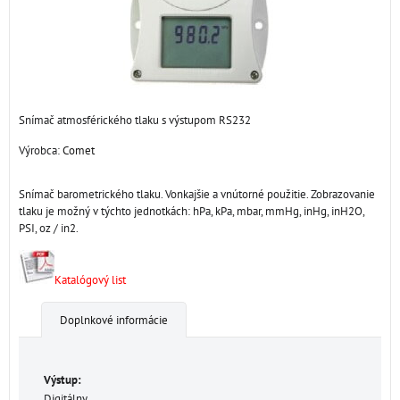
Snímač atmosférického tlaku s výstupom RS232
Výrobca:
Comet
Snímač barometrického tlaku. Vonkajšie a vnútorné použitie. Zobrazovanie
tlaku je možný v týchto jednotkách: hPa, kPa, mbar, mmHg, inHg, inH2O,
PSI, oz / in2.
Katalógový list
Doplnkové informácie
Výstup:
Digitálny