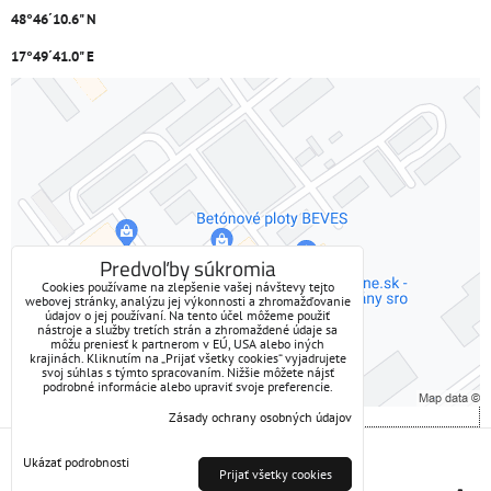
48°46´10.6" N
17°49´41.0" E
Externý obsah je blokovaný Voľbami súkromia
Prajete si načítať externý obsah?
Povoliť tentokrát
Predvoľby súkromia
Cookies používame na zlepšenie vašej návštevy tejto
webovej stránky, analýzu jej výkonnosti a zhromažďovanie
Povoliť a zapamätať - súhlas s druhom cookie: Funkčné
údajov o jej používaní. Na tento účel môžeme použiť
nástroje a služby tretích strán a zhromaždené údaje sa
môžu preniesť k partnerom v EÚ, USA alebo iných
Otvoriť obsah v novom okne
krajinách. Kliknutím na „Prijať všetky cookies“ vyjadrujete
svoj súhlas s týmto spracovaním. Nižšie môžete nájsť
podrobné informácie alebo upraviť svoje preferencie.
Zásady ochrany osobných údajov
Predvoľby súkromia
Zásady ochrany osobných údajov
Ukázať podrobnosti
Prijať všetky cookies