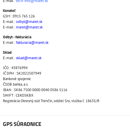
E-mail :
tech-info@maret.sk
Konateľ
GSM : 0915 765 126
E-mail :
odbyt@maret.sk
E-mail :
maret@maret.sk
Odbyt - fakturácia
E-mail :
fakturacia@maret.sk
Sklad
E-mail :
sklad@maret.sk
IČO : 43876994
IČ DPH : SK2022507949
Bankové spojenie
ČSOB banka, a.s.
IBAN : SK86 7500 0000 0040 0586 5116
SWIFT : CEKOSKBX
Registrácia Okresný súd Trenčín, oddiel Sro, vložka č. 18635/R
GPS SÚRADNICE