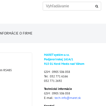
INFORMÁCIE O FIRME
MARET systém s.r.o.
Podjavorinskej 1614/1
915 01 Nové Mesto nad Váhom
pom RS485
GSM : 0905 506 058
Tel : 032 771 6166
032 771 2692
Technické informácie
GSM : 0905 506 058
E-mail :
tech-info@maret.sk
Konateľ