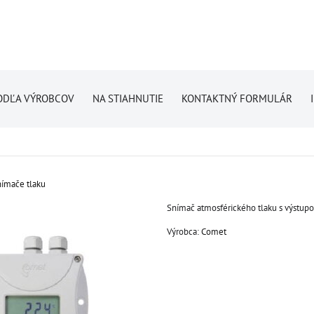
ODĽA VÝROBCOV
NA STIAHNUTIE
KONTAKTNÝ FORMULÁR
ímače tlaku
Snímač atmosférického tlaku s výstu
Výrobca:
Comet