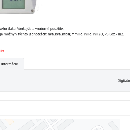
ho tlaku. Vonkajšie a vnútorné použitie.
je možný v týchto jednotkách: hPa, kPa, mbar, mmHg, inHg, inH2O, PSI, oz / in2.
ist
 informácie
Digitál