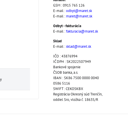
GSM : 0915 765 126
E-mail :
odbyt@maret.sk
E-mail :
maret@maret.sk
Odbyt - fakturácia
E-mail :
fakturacia@maret.sk
Sklad
E-mail :
sklad@maret.sk
IČO : 43876994
IČ DPH : SK2022507949
Bankové spojenie
ČSOB banka, a.s.
IBAN : SK86 7500 0000 0040
ny
0586 5116
SWIFT : CEKOSKBX
Registrácia Okresný súd Trenčín,
oddiel Sro, vložka č. 18635/R