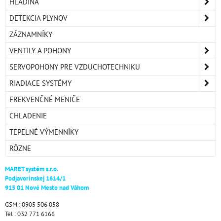
HLADINA
DETEKCIA PLYNOV
ZÁZNAMNÍKY
VENTILY A POHONY
SERVOPOHONY PRE VZDUCHOTECHNIKU
RIADIACE SYSTÉMY
FREKVENČNÉ MENIČE
CHLADENIE
TEPELNÉ VÝMENNÍKY
RÔZNE
MARET systém s.r.o.
Podjavorinskej 1614/1
915 01 Nové Mesto nad Váhom
GSM : 0905 506 058
Tel : 032 771 6166