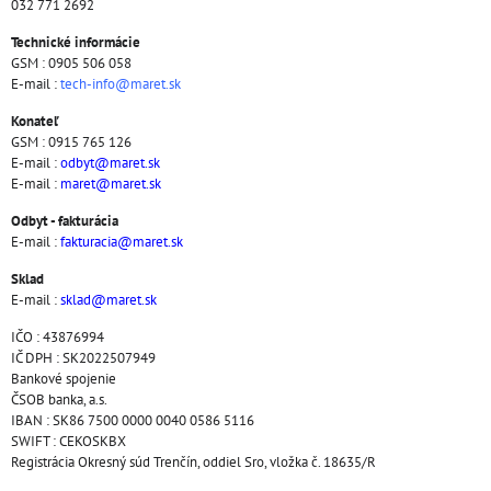
032 771 2692
Technické informácie
GSM : 0905 506 058
E-mail :
tech-info@maret.sk
Konateľ
GSM : 0915 765 126
E-mail :
odbyt@maret.sk
E-mail :
maret@maret.sk
Odbyt - fakturácia
E-mail :
fakturacia@maret.sk
Sklad
E-mail :
sklad@maret.sk
IČO : 43876994
IČ DPH : SK2022507949
Bankové spojenie
ČSOB banka, a.s.
IBAN : SK86 7500 0000 0040 0586 5116
SWIFT : CEKOSKBX
Registrácia Okresný súd Trenčín, oddiel Sro, vložka č. 18635/R