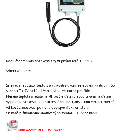
Regulátor teploty a vlhkosti s výstupnými relé AC 230V
Výrobca:
Comet
Snímač a regulátor teploty a vlhkosti s dvomi reléovými výstupmi. So
sondou T + RV na kábli. Vonkajšie aj vnútorné použitie.
Meraná teplota a relatívna vlhkosť je ďalej prepočítavaná na ďalšie
vyjadrenie vlhkosti - teplotu rosného bodu, absolútnu vlhkosť, mernú
vlhkosť, zmiešavací pomer alebo špecifickú entalpiu.
Snímač je štandardne dodávaný so sondou T + RV na kábli
Katalógový list H3061 meter