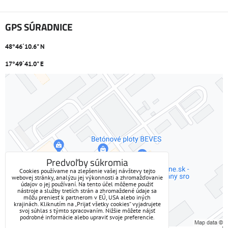
GPS SÚRADNICE
48°46´10.6" N
17°49´41.0" E
Externý obsah je blokovaný Voľbami súkromia
Prajete si načítať externý obsah?
Povoliť tentokrát
Predvoľby súkromia
Cookies používame na zlepšenie vašej návštevy tejto
webovej stránky, analýzu jej výkonnosti a zhromažďovanie
Povoliť a zapamätať - súhlas s druhom cookie: Funkčné
údajov o jej používaní. Na tento účel môžeme použiť
nástroje a služby tretích strán a zhromaždené údaje sa
môžu preniesť k partnerom v EÚ, USA alebo iných
Otvoriť obsah v novom okne
krajinách. Kliknutím na „Prijať všetky cookies“ vyjadrujete
svoj súhlas s týmto spracovaním. Nižšie môžete nájsť
podrobné informácie alebo upraviť svoje preferencie.