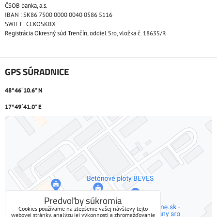
ČSOB banka, a.s.
IBAN : SK86 7500 0000 0040 0586 5116
SWIFT : CEKOSKBX
Registrácia Okresný súd Trenčín, oddiel Sro, vložka č. 18635/R
GPS SÚRADNICE
48°46´10.6" N
17°49´41.0" E
Externý obsah je blokovaný Voľbami súkromia
Prajete si načítať externý obsah?
Povoliť tentokrát
Predvoľby súkromia
Cookies používame na zlepšenie vašej návštevy tejto
webovej stránky, analýzu jej výkonnosti a zhromažďovanie
Povoliť a zapamätať - súhlas s druhom cookie: Funkčné