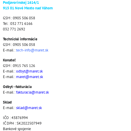
Podjavorinskej 1614/1
915 01 Nové Mesto nad Váhom
GSM : 0905 506 058
Tel : 032 771 6166
032 771 2692
Technické informácie
GSM : 0905 506 058
E-mail :
tech-info@maret.sk
Konateľ
GSM : 0915 765 126
E-mail :
odbyt@maret.sk
E-mail :
maret@maret.sk
Odbyt - fakturácia
E-mail :
fakturacia@maret.sk
Sklad
E-mail :
sklad@maret.sk
IČO : 43876994
IČ DPH : SK2022507949
Bankové spojenie