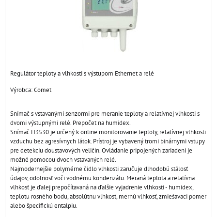
Regulátor teploty a vlhkosti s výstupom Ethernet a relé
Výrobca:
Comet
Snímač s vstavanými senzormi pre meranie teploty a relatívnej vlhkosti s
dvomi výstupnými relé. Prepočet na humidex.
Snímač H3530 je určený k online monitorovanie teploty, relatívnej vlhkosti
vzduchu bez agresívnych látok. Prístroj je vybavený tromi binárnymi vstupy
pre detekciu doustavových veličín. Ovládanie pripojených zariadení je
možné pomocou dvoch vstavaných relé.
Najmodernejšie polymérne čidlo vlhkosti zaručuje dlhodobú stálosť
údajov, odolnosť voči vodnému kondenzátu. Meraná teplota a relatívna
vlhkosť je ďalej prepočítavaná na ďalšie vyjadrenie vlhkosti - humidex,
teplotu rosného bodu, absolútnu vlhkosť, mernú vlhkosť, zmiešavací pomer
alebo špecifickú entalpiu.