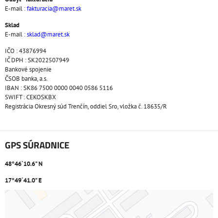
E-mail :
fakturacia@maret.sk
Sklad
E-mail :
sklad@maret.sk
IČO : 43876994
IČ DPH : SK2022507949
Bankové spojenie
ČSOB banka, a.s.
IBAN : SK86 7500 0000 0040 0586 5116
SWIFT : CEKOSKBX
Registrácia Okresný súd Trenčín, oddiel Sro, vložka č. 18635/R
GPS SÚRADNICE
48°46´10.6" N
17°49´41.0" E