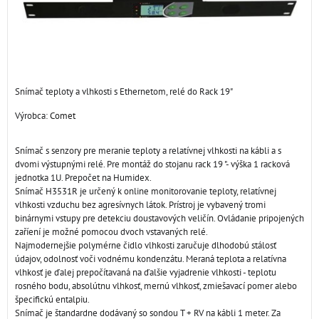
Snímač teploty a vlhkosti s Ethernetom, relé do Rack 19"
Výrobca:
Comet
Snímač s senzory pre meranie teploty a relatívnej vlhkosti na kábli a s
dvomi výstupnými relé. Pre montáž do stojanu rack 19 "- výška 1 racková
jednotka 1U. Prepočet na Humidex.
Snímač H3531R je určený k online monitorovanie teploty, relatívnej
vlhkosti vzduchu bez agresívnych látok. Prístroj je vybavený tromi
binárnymi vstupy pre detekciu doustavových veličín. Ovládanie pripojených
zaříení je možné pomocou dvoch vstavaných relé.
Najmodernejšie polymérne čidlo vlhkosti zaručuje dlhodobú stálosť
údajov, odolnosť voči vodnému kondenzátu. Meraná teplota a relatívna
vlhkosť je ďalej prepočítavaná na ďalšie vyjadrenie vlhkosti - teplotu
rosného bodu, absolútnu vlhkosť, mernú vlhkosť, zmiešavací pomer alebo
špecifickú entalpiu.
Snímač je štandardne dodávaný so sondou T + RV na kábli 1 meter. Za