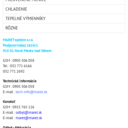
CHLADENIE
TEPELNÉ VÝMENNÍKY
RÔZNE
MARET systém s.r.o.
Podjavorinskej 1614/1
915 01 Nové Mesto nad Váhom
GSM : 0905 506 058
Tel : 032 771 6166
032 771 2692
Technické informácie
GSM : 0905 506 058
E-mail :
tech-info@maret.sk
Konateľ
GSM : 0915 765 126
E-mail :
odbyt@maret.sk
E-mail :
maret@maret.sk
Odbyt - fakturácia