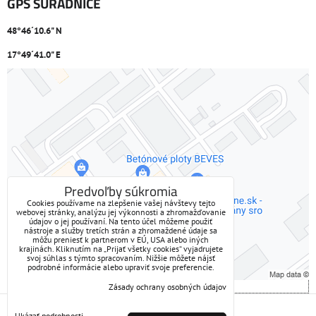
GPS SÚRADNICE
48°46´10.6" N
17°49´41.0" E
Externý obsah je blokovaný Voľbami súkromia
Prajete si načítať externý obsah?
Povoliť tentokrát
Predvoľby súkromia
Cookies používame na zlepšenie vašej návštevy tejto
webovej stránky, analýzu jej výkonnosti a zhromažďovanie
Povoliť a zapamätať - súhlas s druhom cookie: Funkčné
údajov o jej používaní. Na tento účel môžeme použiť
nástroje a služby tretích strán a zhromaždené údaje sa
môžu preniesť k partnerom v EÚ, USA alebo iných
Otvoriť obsah v novom okne
krajinách. Kliknutím na „Prijať všetky cookies“ vyjadrujete
svoj súhlas s týmto spracovaním. Nižšie môžete nájsť
podrobné informácie alebo upraviť svoje preferencie.
Zásady ochrany osobných údajov
Predvoľby súkromia
Zásady ochrany osobných údajov
Ukázať podrobnosti