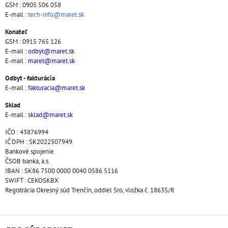
GSM : 0905 506 058
E-mail :
tech-info@maret.sk
Konateľ
GSM : 0915 765 126
E-mail :
odbyt@maret.sk
E-mail :
maret@maret.sk
Odbyt - fakturácia
E-mail :
fakturacia@maret.sk
Sklad
E-mail :
sklad@maret.sk
IČO : 43876994
IČ DPH : SK2022507949
Bankové spojenie
ČSOB banka, a.s.
IBAN : SK86 7500 0000 0040 0586 5116
SWIFT : CEKOSKBX
Registrácia Okresný súd Trenčín, oddiel Sro, vložka č. 18635/R