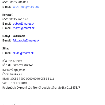
GSM : 0905 506 058
E-mail :
tech-info@maret.sk
Konateľ
GSM : 0915 765 126
E-mail :
odbyt@maret.sk
E-mail :
maret@maret.sk
Odbyt - fakturácia
E-mail :
fakturacia@maret.sk
Sklad
E-mail :
sklad@maret.sk
IČO : 43876994
IČ DPH : SK2022507949
Bankové spojenie
ČSOB banka, a.s.
IBAN : SK86 7500 0000 0040 0586 5116
SWIFT : CEKOSKBX
Registrácia Okresný súd Trenčín, oddiel Sro, vložka č. 18635/R