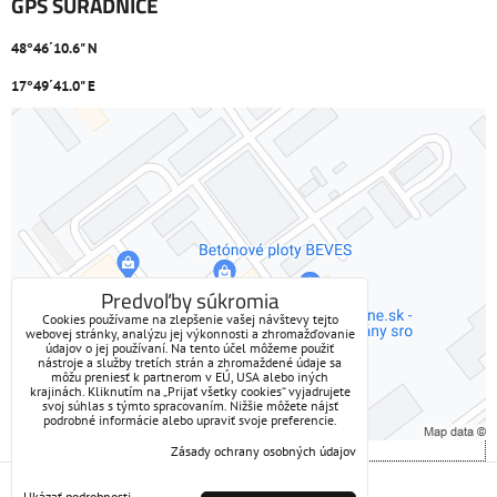
GPS SÚRADNICE
48°46´10.6" N
17°49´41.0" E
Externý obsah je blokovaný Voľbami súkromia
Prajete si načítať externý obsah?
Povoliť tentokrát
Predvoľby súkromia
Cookies používame na zlepšenie vašej návštevy tejto
webovej stránky, analýzu jej výkonnosti a zhromažďovanie
Povoliť a zapamätať - súhlas s druhom cookie: Funkčné
údajov o jej používaní. Na tento účel môžeme použiť
nástroje a služby tretích strán a zhromaždené údaje sa
môžu preniesť k partnerom v EÚ, USA alebo iných
Otvoriť obsah v novom okne
krajinách. Kliknutím na „Prijať všetky cookies“ vyjadrujete
svoj súhlas s týmto spracovaním. Nižšie môžete nájsť
podrobné informácie alebo upraviť svoje preferencie.
Zásady ochrany osobných údajov
Predvoľby súkromia
Zásady ochrany osobných údajov
Ukázať podrobnosti