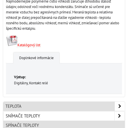
Najmodernejšie polymérne čidlo vlhkosti zaručuje dlhodobú stálosť
údajov, odolnosť voči vodnému kondenzátu. Snímače sú určené pre
meranie vzduchu bez agresívnych prímesí. Meraná teplota a relatívna
vlhkosť je ďalej prepočítavaná na ďalšie vyjadrenie vlhkosti - teplotu
rosného bodu, absolútnu vlhkosť, mernú vlhkosť, zmiešavací pomer alebo
špecifickú entalpiu.
Katalógový list
Doplnkové informácie
Výstup:
Digitálny, Kontakt relé
TEPLOTA
SNÍMAČE TEPLOTY
SPÍNAČE TEPLOTY