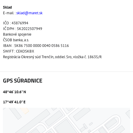
Sklad
E-mail :
sklad@maret.sk
IČO : 43876994
IČ DPH : SK2022507949
Bankové spojenie
ČSOB banka, a.s.
IBAN : SK86 7500 0000 0040 0586 5116
SWIFT : CEKOSKBX
Registrácia Okresný súd Trenčín, oddiel Sro, vložka č. 18635/R
GPS SÚRADNICE
48°46´10.6" N
17°49´41.0" E