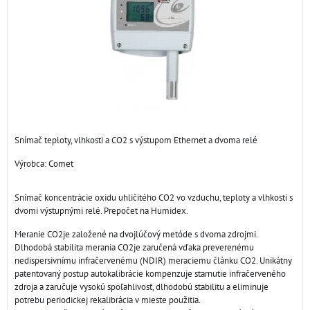
Snímač teploty, vlhkosti a CO2 s výstupom Ethernet a dvoma relé
Výrobca:
Comet
Snímač koncentrácie oxidu uhličitého CO2 vo vzduchu, teploty a vlhkosti s
dvomi výstupnými relé. Prepočet na Humidex.
Meranie CO2je založené na dvojlúčový metóde s dvoma zdrojmi.
Dlhodobá stabilita merania CO2je zaručená vďaka preverenému
nedispersivnímu infračervenému (NDIR) meraciemu článku CO2. Unikátny
patentovaný postup autokalibrácie kompenzuje starnutie infračerveného
zdroja a zaručuje vysokú spoľahlivosť, dlhodobú stabilitu a eliminuje
potrebu periodickej rekalibrácia v mieste použitia.