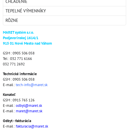
CHLADENIE
TEPELNÉ VÝMENNÍKY
RÔZNE
MARET systém s.r.o.
Podjavorinskej 1614/1
915 01 Nové Mesto nad Váhom
GSM : 0905 506 058
Tel : 032 771 6166
032 771 2692
Technické informácie
GSM : 0905 506 058
E-mail :
tech-info@maret.sk
Konateľ
GSM : 0915 765 126
E-mail :
odbyt@maret.sk
E-mail :
maret@maret.sk
Odbyt - fakturácia
E-mail :
fakturacia@maret.sk