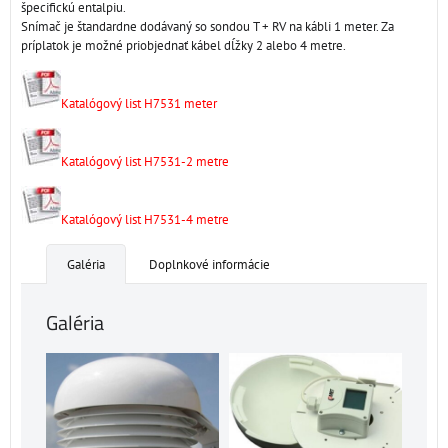
špecifickú entalpiu.
Snímač je štandardne dodávaný so sondou T + RV na kábli 1 meter. Za
príplatok je možné priobjednať kábel dĺžky 2 alebo 4 metre.
Katalógový list H7531 meter
Katalógový list H7531-2 metre
Katalógový list H7531-4 metre
Galéria
Doplnkové informácie
Galéria