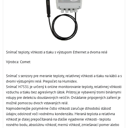
Snímač teploty, vlhkosti a tlaku s výstupom Ethernet a dvoma relé
Výrobca:
Comet
Snímač s senzory pre meranie teploty, relatívnej vlhkosti a tlaku na kábli a s
dvomi výstupnými relé. Prepočet na Humidex.
Snímač H7531 je určený k online monitorovanie teploty, relatívnej vlhkosti
vzduchu a tlaku bez agresívnych látok. Prístroj je vybavený tromi binárnymi
vstupy pre detekciu doustavových veličín. Ovládanie pripojených zaříení je
možné pomocou dvoch vstavaných relé.
Najmodernejšie polymérne čidlo vlhkosti zaručuje dlhodobú stálosť
údajov, odolnosť voči vodnému kondenzátu. Meraná teplota a relatívna
vlhkosť je ďalej prepočítavaná na ďalšie vyjadrenie vlhkosti - teplotu
rosného bodu, absolútnu vlhkosť, mernú vlhkosť, zmiešavací pomer alebo