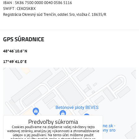
IBAN : SK86 7500 0000 0040 0586 5116
SWIFT : CEKOSKBX
Registrácia Okresný súd Trenčín, oddiel Sro, vložka č. 18635/R
GPS SÚRADNICE
48°46´10.6" N
17°49´41.0" E
Externý obsah je blokovaný Voľbami súkromia
Prajete si načítať externý obsah?
Povoliť tentokrát
Predvoľby súkromia
Cookies používame na zlepšenie vašej návštevy tejto
webovej stránky, analýzu jej výkonnosti a zhromažďovanie
Povoliť a zapamätať - súhlas s druhom cookie: Funkčné
údajov o jej používaní. Na tento účel môžeme použiť
nástroje a služby tretích strán a zhromaždené údaje sa