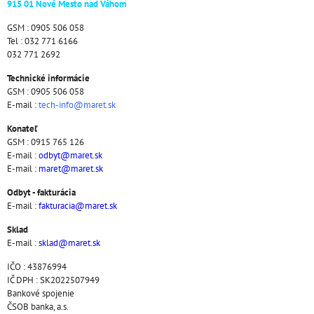
915 01 Nové Mesto nad Váhom
GSM : 0905 506 058
Tel : 032 771 6166
032 771 2692
Technické informácie
GSM : 0905 506 058
E-mail :
tech-info@maret.sk
Konateľ
GSM : 0915 765 126
E-mail :
odbyt@maret.sk
E-mail :
maret@maret.sk
Odbyt - fakturácia
E-mail :
fakturacia@maret.sk
Sklad
E-mail :
sklad@maret.sk
IČO : 43876994
IČ DPH : SK2022507949
Bankové spojenie
ČSOB banka, a.s.