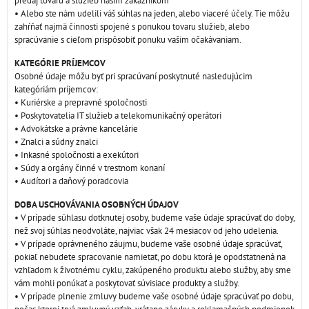
predaj tovaru a služieb našim zákazníkom
• Alebo ste nám udelili váš súhlas na jeden, alebo viaceré účely. Tie môžu
zahŕňať najmä činnosti spojené s ponukou tovaru služieb, alebo
spracúvanie s cieľom prispôsobiť ponuku vašim očakávaniam.
KATEGÓRIE PRÍJEMCOV
Osobné údaje môžu byť pri spracúvaní poskytnuté nasledujúcim
kategóriám príjemcov:
• Kuriérske a prepravné spoločnosti
• Poskytovatelia IT služieb a telekomunikačný operátori
• Advokátske a právne kancelárie
• Znalci a súdny znalci
• Inkasné spoločnosti a exekútori
• Súdy a orgány činné v trestnom konaní
• Audítori a daňový poradcovia
DOBA USCHOVÁVANIA OSOBNÝCH ÚDAJOV
• V prípade súhlasu dotknutej osoby, budeme vaše údaje spracúvať do doby,
než svoj súhlas neodvoláte, najviac však 24 mesiacov od jeho udelenia.
• V prípade oprávneného záujmu, budeme vaše osobné údaje spracúvať,
pokiaľ nebudete spracovanie namietať, po dobu ktorá je opodstatnená na
vzhľadom k životnému cyklu, zakúpeného produktu alebo služby, aby sme
vám mohli ponúkať a poskytovať súvisiace produkty a služby.
• V prípade plnenie zmluvy budeme vaše osobné údaje spracúvať po dobu,