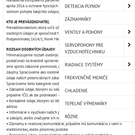
Nariadenia Európskeho parlamentu a Rady EÚ 2016/679 (GDPR) z 27.
apríla 2016 o ochrane fyzických osôb pri spracúvaní osobných údajov a
DETEKCIA PLYNOV
voľnom pohybe takýchto údajov, poskytujeme nasledujúce informácie.
ZÁZNAMNÍKY
KTO JE PREVÁDZKOVATEĽ
Prevádzkovateľom, ktorý určil účely a prostriedky spracúvania vašich
VENTILY A POHONY
osobných údajov je spoločnosť MARET systém s.r.o, so sídlom
Podjavorinskej 1614/1, Nové Mesto nad Váhom 915 01, IČO: 43876994.
SERVOPOHONY PRE
ROZSAH OSOBNÝCH ÚDAJOV
VZDUCHOTECHNIKU
Minimalizujeme rozsah osobných údajov ktoré spracúvame, tak aby
postačovali na kvalitné splnenie služieb, ktoré od nás očakávate, tak aby
RIADIACE SYSTÉMY
sme splnili zákonné povinnosti, a tak aby sme chránili naše oprávnené
záujmy. Spracúvame ako osobné údaje našich zákazníkov, ako aj osobné
FREKVENČNÉ MENIČE
údaje našich potenciálnych zákazníkov, ktorí nám na to dali súhlas.
Spracúvame tieto kategórie osobných údajov:
• Základné údaje, ktorými sú vaše meno a priezvisko, adresa bydliska,
CHLADENIE
prípadne IČO, ak ste podnikateľ – fyzická osoba (živnostník).
• Kontaktné údaje, ktorými sú Váš e-mail, telefónne číslo, alebo kontaktná
TEPELNÉ VÝMENNÍKY
adresa.
• Informácie o využívaní našich produktov a služieb, o produktoch ktoré ste
RÔZNE
si zakúpili, alebo zvažujete ich nákup.
• Záznamy e-mailovej komunikácie, prípadne inú komunikáciu s vami v
elektronickej, alebo písomnej podobe.