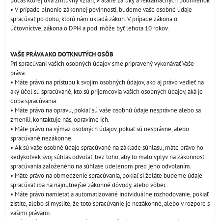
počas ktorej trvá zmluvný vzťah, vrátane záruky a reklamačných podmienok
• V prípade plnenie zákonnej povinnosti, budeme vaše osobné údaje
spracúvať po dobu, ktorú nám ukladá zákon. V prípade zákona o
účtovníctve, zákona o DPH a pod. môže byť lehota 10 rokov.
VAŠE PRÁVA AKO DOTKNUTÝCH OSÔB
Pri spracúvaní vašich osobných údajov sme pripravený vykonávať Vaše
práva.
• Máte právo na prístupu k svojim osobných údajov, ako aj právo vedieť na
aký účel sú spracúvané, kto sú príjemcovia vašich osobných údajov, aká je
doba spracúvania.
• Máte právo na opravu, pokiaľ sú vaše osobnú údaje nesprávne alebo sa
zmenili, kontaktuje nás, opravíme ich.
• Máte právo na výmaz osobných údajov, pokiaľ sú nesprávne, alebo
spracúvané nezákonne.
• Ak sú vaše osobné údaje spracúvané na základe súhlasu, máte právo ho
kedykoľvek svoj súhlas odvolať, bez toho, aby to malo vplyv na zákonnosť
spracúvania založeného na súhlase udelenom pred jeho odvolaním.
• Máte právo na obmedzenie spracúvania, pokiaľ si želáte budeme údaje
spracúvať iba na najnutnejšie zákonné dôvody, alebo vôbec.
• Máte právo namietať a automatizované individuálne rozhodovanie, pokiaľ
zistíte, alebo si myslíte, že toto spracúvanie je nezákonné, alebo v rozpore s
vašimi právami.