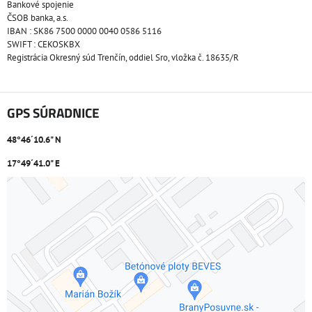
Bankové spojenie
ČSOB banka, a.s.
IBAN : SK86 7500 0000 0040 0586 5116
SWIFT : CEKOSKBX
Registrácia Okresný súd Trenčín, oddiel Sro, vložka č. 18635/R
GPS SÚRADNICE
48°46´10.6" N
17°49´41.0" E
Externý obsah je blokovaný Voľbami súkromia
Prajete si načítať externý obsah?
Povoliť tentokrát