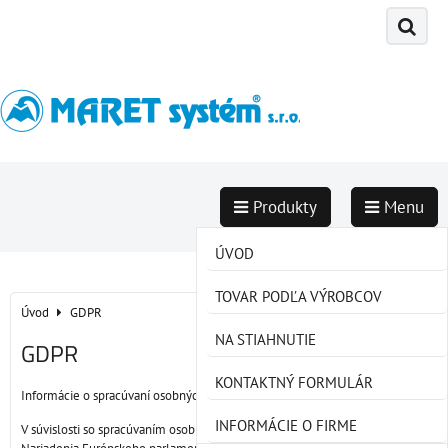
Produkty
Menu
TEPLOTA
ÚVOD
VLHKOSŤ
TOVAR PODĽA VÝROBCOV
Úvod
GDPR
TLAK
NA STIAHNUTIE
GDPR
PRÚDENIE
KONTAKTNÝ FORMULÁR
Informácie o spracúvaní osobných údajov
HLADINA
INFORMÁCIE O FIRME
V súvislosti so spracúvaním osobných údajov, Vám v zmysle čl. 13