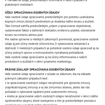
• Transakčné údaje, predovšetkým informácie o vašich platbách a
platobných metódach.
ÚČELY SPRACÚVANIA OSOBNÝCH ÚDAJOV
Vaše osobné údaje spracúvame predovšetkým pre potrebu uzatvárania
kúpnych zmlúv, ktorých predmetom je dodávka nášho tovaru a služieb.
Táto činnosť zahŕňa predovšetkým, príjem a spracovanie objednávok,
vystavovanie faktúr a daňových dokladov, evidenciu platieb, odosielanie
tovaru na zvolenú adresu pod.
Pre riadne splnenie si všetkých zákonných povinností, spracúvame osobné
údaje aj pre účely vedenie účtovníctva, či vybavovania reklamácií a
sťažností. V niektorých prípadoch je potrebné osobnú údaje spracovať aj na
účely súdnych sporov a mimosúdneho vymáhania pohľadávok.
Vaše osobné údaje spracúvame aj na účely informovania o našich
produktoch a službách v rámci priameho marketingu.
PRÁVNE ZÁKLADY SPRACÚVANIA OSOBNÝCH ÚDAJOV
Vaše osobné údaje spracúvame v súlade so zákonom, iba na základe
právnych základov prípadoch keď:
• Je spracúvanie osobných údajov nevyhnutné pre splnenie zmluvy
(napríklad kúpnej zmluvy) a vy ste zmluvnou stranou, alebo ste nás
požiadali o vykonanie opatrení pred uzatvorením zmluvy,
• Alebo je spracúvanie vašich osobných údajov nevyhnutné v rámci nášho
oprávneného záujmu, ktoré sledujeme a ním je predovšetkým ponuka a