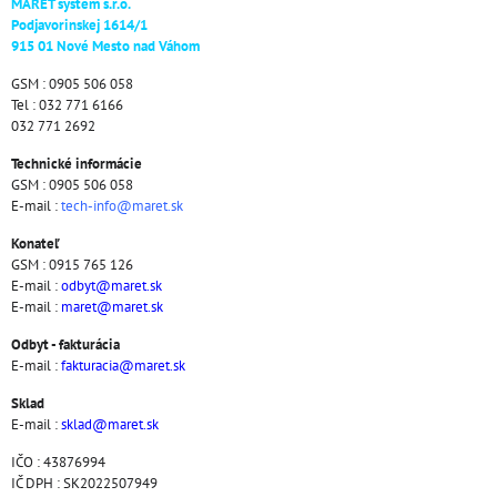
MARET systém s.r.o.
Podjavorinskej 1614/1
915 01 Nové Mesto nad Váhom
GSM : 0905 506 058
Tel : 032 771 6166
032 771 2692
Technické informácie
GSM : 0905 506 058
E-mail :
tech-info@maret.sk
Konateľ
GSM : 0915 765 126
E-mail :
odbyt@maret.sk
E-mail :
maret@maret.sk
Odbyt - fakturácia
E-mail :
fakturacia@maret.sk
Sklad
E-mail :
sklad@maret.sk
IČO : 43876994
IČ DPH : SK2022507949