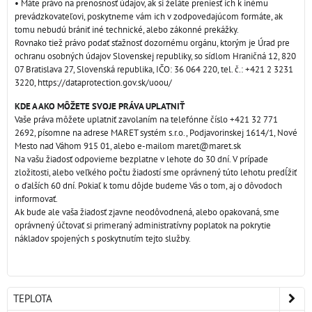
• Máte právo na prenosnosť údajov, ak si želáte preniesť ich k inému
prevádzkovateľovi, poskytneme vám ich v zodpovedajúcom formáte, ak
tomu nebudú brániť iné technické, alebo zákonné prekážky.
Rovnako tiež právo podať sťažnosť dozornému orgánu, ktorým je Úrad pre
ochranu osobných údajov Slovenskej republiky, so sídlom Hraničná 12, 820
07 Bratislava 27, Slovenská republika, IČO: 36 064 220, tel. č.: +421 2 3231
3220, https://dataprotection.gov.sk/uoou/
KDE A AKO MÔŽETE SVOJE PRÁVA UPLATNIŤ
Vaše práva môžete uplatniť zavolaním na telefónne číslo +421 32 771
2692, písomne na adrese MARET systém s.r.o., Podjavorinskej 1614/1, Nové
Mesto nad Váhom 915 01, alebo e-mailom maret@maret.sk
Na vašu žiadosť odpovieme bezplatne v lehote do 30 dní. V prípade
zložitosti, alebo veľkého počtu žiadostí sme oprávnený túto lehotu predĺžiť
o ďalších 60 dní. Pokiaľ k tomu dôjde budeme Vás o tom, aj o dôvodoch
informovať.
Ak bude ale vaša žiadosť zjavne neodôvodnená, alebo opakovaná, sme
oprávnený účtovať si primeraný administratívny poplatok na pokrytie
nákladov spojených s poskytnutím tejto služby.
TEPLOTA