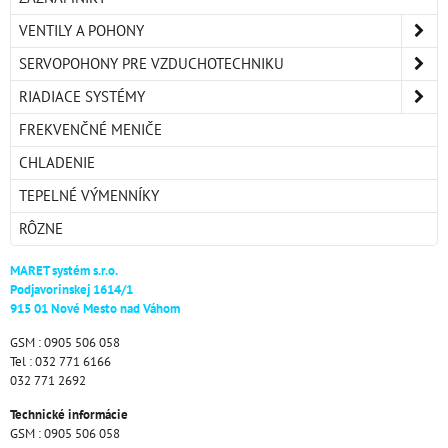
VENTILY A POHONY
SERVOPOHONY PRE VZDUCHOTECHNIKU
RIADIACE SYSTÉMY
FREKVENČNÉ MENIČE
CHLADENIE
TEPELNÉ VÝMENNÍKY
RÔZNE
MARET systém s.r.o.
Podjavorinskej 1614/1
915 01 Nové Mesto nad Váhom
GSM : 0905 506 058
Tel : 032 771 6166
032 771 2692
Technické informácie
GSM : 0905 506 058