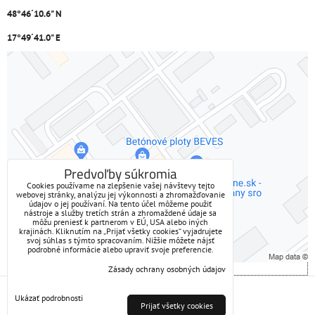
48°46´10.6" N
17°49´41.0" E
Externý obsah je blokovaný Voľbami súkromia
Prajete si načítať externý obsah?
Povoliť tentokrát
Predvoľby súkromia
Cookies používame na zlepšenie vašej návštevy tejto
webovej stránky, analýzu jej výkonnosti a zhromažďovanie
Povoliť a zapamätať - súhlas s druhom cookie: Funkčné
údajov o jej používaní. Na tento účel môžeme použiť
nástroje a služby tretích strán a zhromaždené údaje sa
môžu preniesť k partnerom v EÚ, USA alebo iných
Otvoriť obsah v novom okne
krajinách. Kliknutím na „Prijať všetky cookies“ vyjadrujete
svoj súhlas s týmto spracovaním. Nižšie môžete nájsť
podrobné informácie alebo upraviť svoje preferencie.
Zásady ochrany osobných údajov
Predvoľby súkromia
Zásady ochrany osobných údajov
Ukázať podrobnosti
Prijať všetky cookies