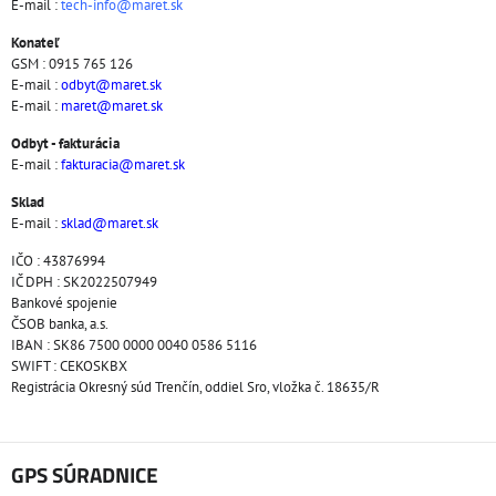
E-mail :
tech-info@maret.sk
Konateľ
GSM : 0915 765 126
E-mail :
odbyt@maret.sk
E-mail :
maret@maret.sk
Odbyt - fakturácia
E-mail :
fakturacia@maret.sk
Sklad
E-mail :
sklad@maret.sk
IČO : 43876994
IČ DPH : SK2022507949
Bankové spojenie
ČSOB banka, a.s.
IBAN : SK86 7500 0000 0040 0586 5116
SWIFT : CEKOSKBX
Registrácia Okresný súd Trenčín, oddiel Sro, vložka č. 18635/R
GPS SÚRADNICE