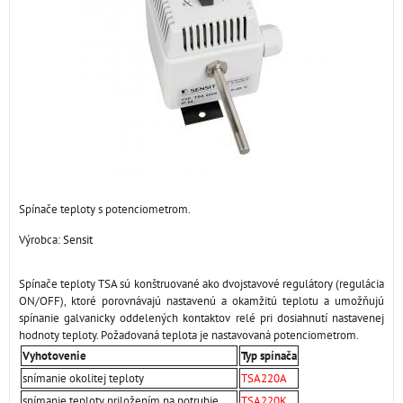
Spínače teploty s potenciometrom.
Výrobca:
Sensit
Spínače teploty TSA sú konštruované ako dvojstavové regulátory (regulácia
ON/OFF), ktoré porovnávajú nastavenú a okamžitú teplotu a umožňujú
spínanie galvanicky oddelených kontaktov relé pri dosiahnutí nastavenej
hodnoty teploty. Požadovaná teplota je nastavovaná potenciometrom.
Vyhotovenie
Typ spínača
snímanie okolitej teploty
TSA220A
snímanie teploty priložením na potrubie
TSA220K