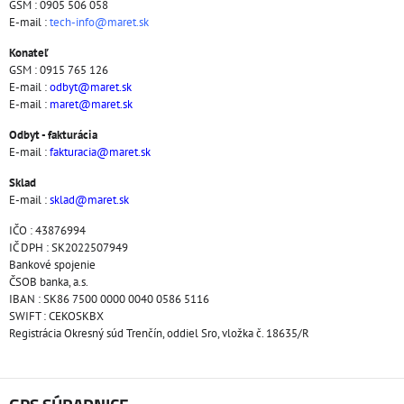
GSM : 0905 506 058
E-mail :
tech-info@maret.sk
Konateľ
GSM : 0915 765 126
E-mail :
odbyt@maret.sk
E-mail :
maret@maret.sk
Odbyt - fakturácia
E-mail :
fakturacia@maret.sk
Sklad
E-mail :
sklad@maret.sk
IČO : 43876994
IČ DPH : SK2022507949
Bankové spojenie
ČSOB banka, a.s.
IBAN : SK86 7500 0000 0040 0586 5116
SWIFT : CEKOSKBX
Registrácia Okresný súd Trenčín, oddiel Sro, vložka č. 18635/R