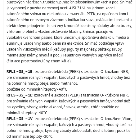
plastových nádržiach, trubkách, plniacích zásobníkov, jímkach a pod. Snímač
je vyrobený z puzdra nerezovej oceli AISI 316L na jednom konci
zakončeného snímacou elektródou z materiálu PEEK, na opačnom konci
zakončeného nerezovým záverom s indikáciou stavu, ovládacími prvkami a
elektrickým pripojením. Je určený k montáži do steny nádoby, alebo trubky,
v ktorom prebieha vlastné zisťovanie hladiny. Snímač pracuje vo
vysokofrekvenčnom pásme, ktoré umožňuje spoľahlivú detekciu média a
eliminuje usadeniny, alebo penu na elektróde. Snímač potlačuje vplyv
usadenín viskozných médií (kečupy, jogurty, majonézy, pašteky, sirupy,
marmelády, krémy, mydlá a pod.) i elektricky vodivých lepivých médií
(čistiace prostroedky, lúhy, chemikálie).
RFLS –35_–1B
: izolovaná elektróda (PEEK) s tesniacim O-krúžkom NBR,
pre snímánie rôznych kvapalín, kašovitých a pastovitých hmôt, vhodný tiež
na pohonné hmoty, oleje, alebo methanol,
použitie od minimální teploty -40°C
RFLS –35_–1E
: izolovaná elektroda (PEEK) s tesniacim O-krúžkom NBR,
pre snímánie rôznych kvapalín, kašovitých a pastovitých hmôt, vhodný tiež
na kyseliny, zásady, alebo alkohol, čpavok, acetón , chlór použitie od
minimální teploty -40°C
RFLS –35_–1V
: izolovaná elektroda (PEEK) s tesniacim O-kroužkem Viton,
pre snímánie rôznych kvapalín, kašových a pastových hmot, vhodný také na
pohonné hmoty, oleje, kyseliny, zásady alebo asfalt, decht, toluen, použitie
od minimální teploty -20°C