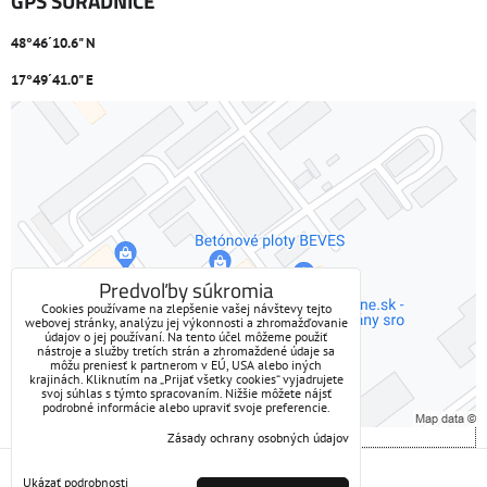
GPS SÚRADNICE
48°46´10.6" N
17°49´41.0" E
Externý obsah je blokovaný Voľbami súkromia
Prajete si načítať externý obsah?
Povoliť tentokrát
Predvoľby súkromia
Cookies používame na zlepšenie vašej návštevy tejto
webovej stránky, analýzu jej výkonnosti a zhromažďovanie
Povoliť a zapamätať - súhlas s druhom cookie: Funkčné
údajov o jej používaní. Na tento účel môžeme použiť
nástroje a služby tretích strán a zhromaždené údaje sa
môžu preniesť k partnerom v EÚ, USA alebo iných
Otvoriť obsah v novom okne
krajinách. Kliknutím na „Prijať všetky cookies“ vyjadrujete
svoj súhlas s týmto spracovaním. Nižšie môžete nájsť
podrobné informácie alebo upraviť svoje preferencie.
Zásady ochrany osobných údajov
Predvoľby súkromia
Zásady ochrany osobných údajov
Ukázať podrobnosti