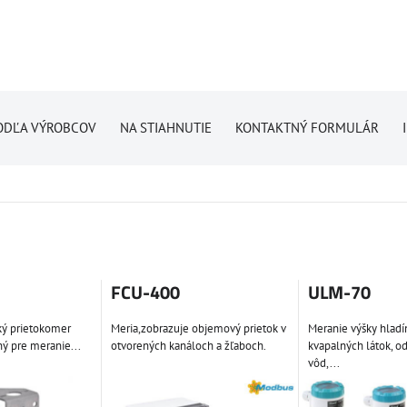
ODĽA VÝROBCOV
NA STIAHNUTIE
KONTAKTNÝ FORMULÁR
FCU-400
ULM-70
ký prietokomer
Meria,zobrazuje objemový prietok v
Meranie výšky hladí
ý pre meranie...
otvorených kanáloch a žľaboch.
kvapalných látok, 
vôd,...