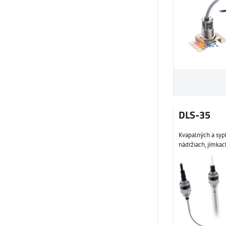
DLS-35
Kvapalných a syp
nádržiach, jímkac