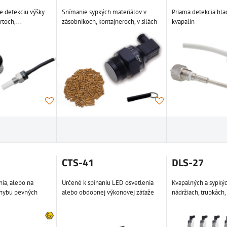
e detekciu výšky
Snímanie sypkých materiálov v
Priama detekcia hla
rtoch,...
zásobníkoch, kontajneroch, v silách
kvapalín
CTS-41
DLS-27
nia, alebo na
Určené k spínaniu LED osvetlenia
Kvapalných a sypkýc
hybu pevných
alebo obdobnej výkonovej záťaže
nádržiach, trubkách,