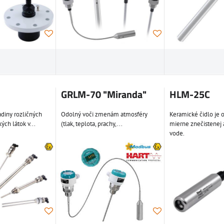
GRLM-70 "Miranda"
HLM-25C
adiny rozličných
Odolný voči zmenám atmosféry
Keramické čidlo je 
ých látok v...
(tlak, teplota, prachy,...
mierne znečistenej 
vode.