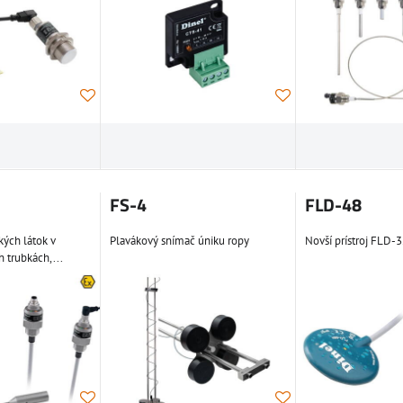
FS-4
FLD-48
kých látok v
Plavákový snímač úniku ropy
Novší prístroj FLD-3
h trubkách,...