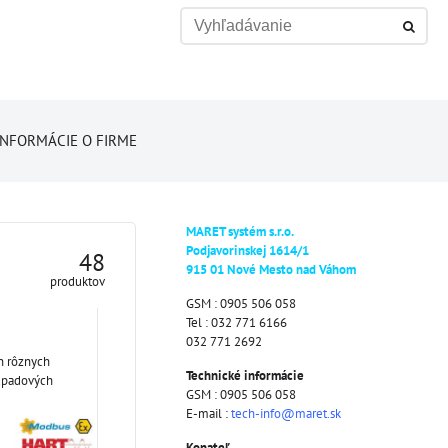
INFORMÁCIE O FIRME
MARET systém s.r.o.
Podjavorinskej 1614/1
48
915 01 Nové Mesto nad Váhom
produktov
GSM : 0905 506 058
Tel : 032 771 6166
032 771 2692
n rôznych
Technické informácie
odpadových
GSM : 0905 506 058
E-mail :
tech-info@maret.sk
Konateľ