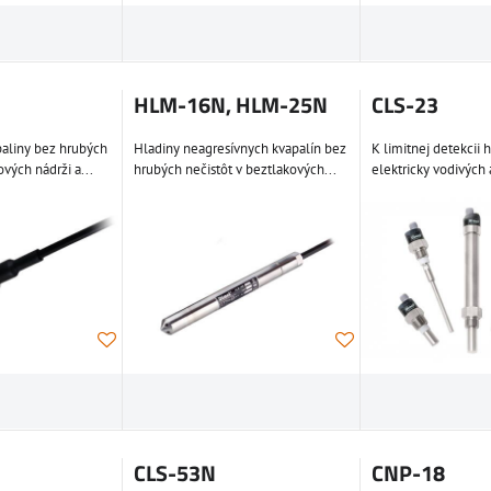
HLM-16N, HLM-25N
CLS-23
aliny bez hrubých
Hladiny neagresívnych kvapalín bez
K limitnej detekcii 
ových nádrži a...
hrubých nečistôt v beztlakových...
elektricky vodivých a
CLS-53N
CNP-18