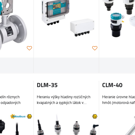
DLM-35
CLM-40
adín rôznych
Meraniu výšky hladiny rozličných
Meranie úrovne hla
, odpadových
kvapalných a sypkých látok v...
hmôt (motorová naf