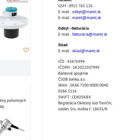
GSM : 0915 765 126
E-mail :
odbyt@maret.sk
E-mail :
maret@maret.sk
Odbyt - fakturácia
E-mail :
fakturacia@maret.sk
Sklad
E-mail :
sklad@maret.sk
IČO : 43876994
IČ DPH : SK2022507949
Bankové spojenie
ČSOB banka, a.s.
IBAN : SK86 7500 0000 0040
0586 5116
SWIFT : CEKOSKBX
diny pohonných
Registrácia Okresný súd Trenčín,
ta)
oddiel Sro, vložka č. 18635/R