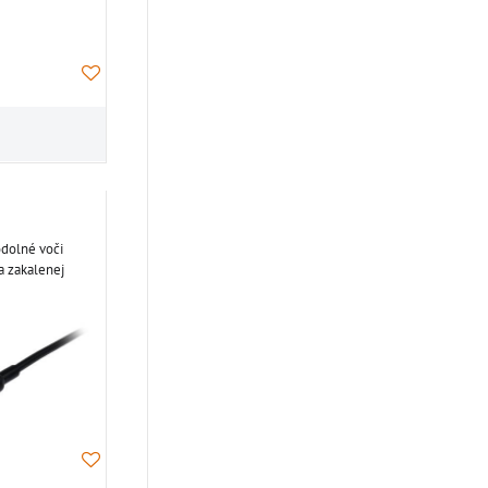
odolné voči
a zakalenej