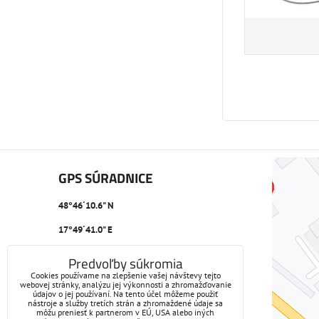
GPS SÚRADNICE
48°46´10.6" N
17°49´41.0" E
Predvoľby súkromia
Cookies používame na zlepšenie vašej návštevy tejto
webovej stránky, analýzu jej výkonnosti a zhromažďovanie
údajov o jej používaní. Na tento účel môžeme použiť
nástroje a služby tretích strán a zhromaždené údaje sa
môžu preniesť k partnerom v EÚ, USA alebo iných