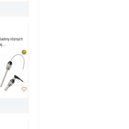
hladiny rôznych
j...