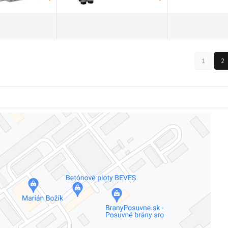
1
2
Externý obsah je blokovaný Voľbami súkromia
Prajete si načítať externý obsah?
Povoliť tentokrát
Povoliť a zapamätať - súhlas s druhom cookie: Funkčné