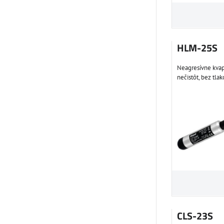
HLM-25S
Neagresívne kvap
nečistôt, bez tlak
CLS-23S