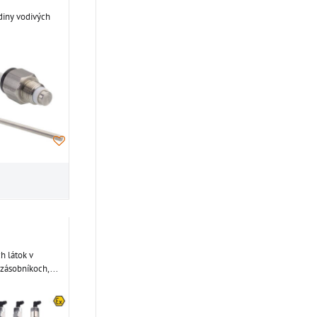
diny vodivých
h látok v
 zásobníkoch,...