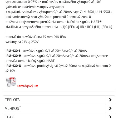
spresnosťou do 0,07% a s možnosťou napäťového výstupu 0 až 10V
galvanické oddelenie vstupov a výstupov
k napájaniu snímačov s výstupom 0/4 až 20mA napr. CLM-36Xi, ULM-55Xi a
pod. umiestnených vo výbušnom prostredí úrovne až zóna 0
možnosť obojsmerného prenášania komunikačného signálu HART®
klasifikácia nevýbušného prevedenia II (1)G [EEx ia] IIB / IIC, I (M1) [EEx ia]
I
montáž do rozvádzača na 35 mm DIN lištu
varianty na 24V aj 230V
IRU-420-I
- prevádza signál 0/4 až 20mA na 0/4 až 20mA
IRU-420-H
- prevádza signál 0/4 až 20mA na 0/4 až 20mA a obojsmerne
prenáša komunikačný signál HART
IRU-420-U
- prevádza prúdový signál 0/4 až 20mA na napäťovú hodnotu 0
až 10V
Katalógový list
TEPLOTA
VLHKOSŤ
TLAK