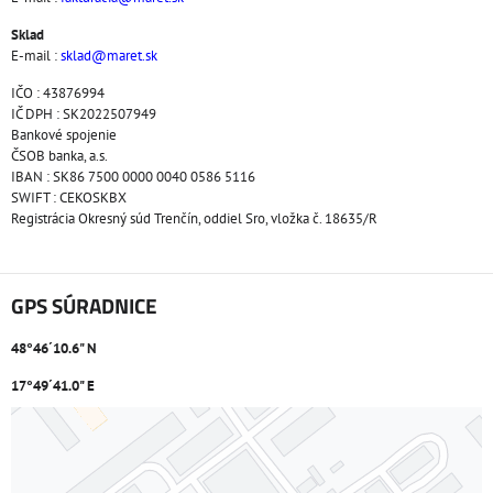
Sklad
E-mail :
sklad@maret.sk
IČO : 43876994
IČ DPH : SK2022507949
Bankové spojenie
ČSOB banka, a.s.
IBAN : SK86 7500 0000 0040 0586 5116
SWIFT : CEKOSKBX
Registrácia Okresný súd Trenčín, oddiel Sro, vložka č. 18635/R
GPS SÚRADNICE
48°46´10.6" N
17°49´41.0" E