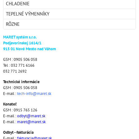
CHLADENIE
TEPELNÉ VÝMENNÍKY
RÔZNE
MARET systém s.r.o.
Podjavorinskej 1614/1
915 01 Nové Mesto nad Váhom
GSM : 0905 506 058
Tel : 032 771 6166
032 771 2692
Technické informácie
GSM : 0905 506 058
E-mail :
tech-info@maret.sk
Konateľ
GSM : 0915 765 126
E-mail :
odbyt@maret.sk
E-mail :
maret@maret.sk
Odbyt - fakturácia
E-mail :
fakturacia@maret.sk