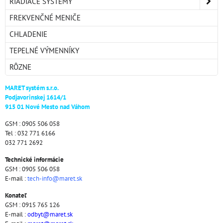
RIADIACE SYSTÉMY
FREKVENČNÉ MENIČE
CHLADENIE
TEPELNÉ VÝMENNÍKY
RÔZNE
MARET systém s.r.o.
Podjavorinskej 1614/1
915 01 Nové Mesto nad Váhom
GSM : 0905 506 058
Tel : 032 771 6166
032 771 2692
Technické informácie
GSM : 0905 506 058
E-mail :
tech-info@maret.sk
Konateľ
GSM : 0915 765 126
E-mail :
odbyt@maret.sk