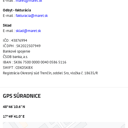
E-mail :
maret@maret.sk
Odbyt - fakturácia
E-mail :
fakturacia@maret.sk
Sklad
E-mail :
sklad@maret.sk
IČO : 43876994
IČ DPH : SK2022507949
Bankové spojenie
ČSOB banka, a.s.
IBAN : SK86 7500 0000 0040 0586 5116
SWIFT : CEKOSKBX
Registrácia Okresný súd Trenčín, oddiel Sro, vložka č. 18635/R
GPS SÚRADNICE
48°46´10.6" N
17°49´41.0" E