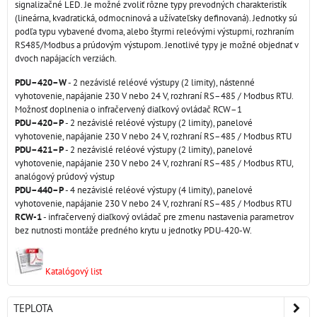
signalizačné LED. Je možné zvoliť rôzne typy prevodných charakteristík
(lineárna, kvadratická, odmocninová a užívateľsky definovaná). Jednotky sú
podľa typu vybavené dvoma, alebo štyrmi releóvými výstupmi, rozhraním
RS485/Modbus a prúdovým výstupom. Jenotlivé typy je možné objednať v
dvoch napájacích verziách.
PDU–420–W
- 2 nezávislé reléové výstupy (2 limity), nástenné
vyhotovenie, napájanie 230 V nebo 24 V, rozhraní RS–485 / Modbus RTU.
Možnosť doplnenia o infračervený diaľkový ovládač RCW–1
PDU–420–P
- 2 nezávislé reléové výstupy (2 limity), panelové
vyhotovenie, napájanie 230 V nebo 24 V, rozhraní RS–485 / Modbus RTU
PDU–421–P
- 2 nezávislé reléové výstupy (2 limity), panelové
vyhotovenie, napájanie 230 V nebo 24 V, rozhraní RS–485 / Modbus RTU,
analógový prúdový výstup
PDU–440–P
- 4 nezávislé reléové výstupy (4 limity), panelové
vyhotovenie, napájanie 230 V nebo 24 V, rozhraní RS–485 / Modbus RTU
RCW-1
- infračervený diaľkový ovládač pre zmenu nastavenia parametrov
bez nutnosti montáže predného krytu u jednotky PDU-420-W.
Katalógový list
TEPLOTA