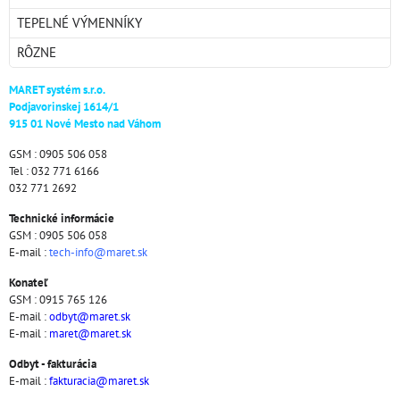
TEPELNÉ VÝMENNÍKY
RÔZNE
MARET systém s.r.o.
Podjavorinskej 1614/1
915 01 Nové Mesto nad Váhom
GSM : 0905 506 058
Tel : 032 771 6166
032 771 2692
Technické informácie
GSM : 0905 506 058
E-mail :
tech-info@maret.sk
Konateľ
GSM : 0915 765 126
E-mail :
odbyt@maret.sk
E-mail :
maret@maret.sk
Odbyt - fakturácia
E-mail :
fakturacia@maret.sk