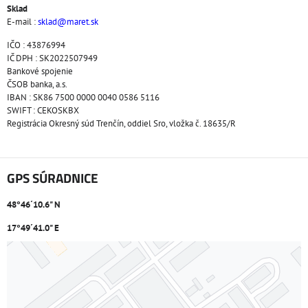
Sklad
E-mail :
sklad@maret.sk
IČO : 43876994
IČ DPH : SK2022507949
Bankové spojenie
ČSOB banka, a.s.
IBAN : SK86 7500 0000 0040 0586 5116
SWIFT : CEKOSKBX
Registrácia Okresný súd Trenčín, oddiel Sro, vložka č. 18635/R
GPS SÚRADNICE
48°46´10.6" N
17°49´41.0" E
Externý obsah je blokovaný Voľbami súkromia