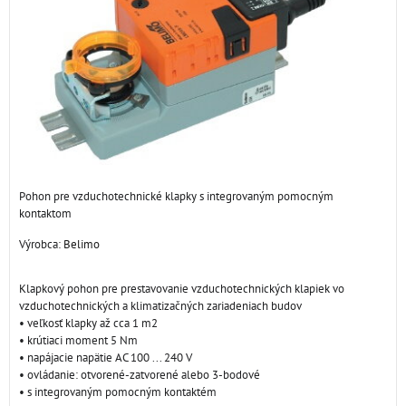
Pohon pre vzduchotechnické klapky s integrovaným pomocným
kontaktom
Výrobca:
Belimo
Klapkový pohon pre prestavovanie vzduchotechnických klapiek vo
vzduchotechnických a klimatizačných zariadeniach budov
• veľkosť klapky až cca 1 m2
• krútiaci moment 5 Nm
• napájacie napätie AC 100 ... 240 V
• ovládanie: otvorené-zatvorené alebo 3-bodové
• s integrovaným pomocným kontaktém