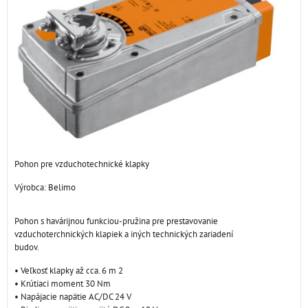
Pohon pre vzduchotechnické klapky
Výrobca:
Belimo
Pohon s havárijnou funkciou-pružina pre prestavovanie
vzduchoterchnických klapiek a iných technických zariadení
budov.
• Veľkosť klapky až cca. 6 m 2
• Krútiaci moment 30 Nm
• Napájacie napätie AC/DC 24 V