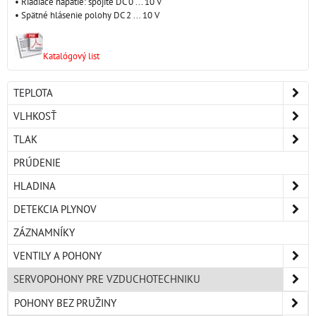
• Riadiace napätie: spojité DC 0 ... 10 V
• Spätné hlásenie polohy DC 2 ... 10 V
Katalógový list
TEPLOTA
VLHKOSŤ
TLAK
PRÚDENIE
HLADINA
DETEKCIA PLYNOV
ZÁZNAMNÍKY
VENTILY A POHONY
SERVOPOHONY PRE VZDUCHOTECHNIKU
POHONY BEZ PRUŽINY