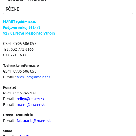
RÔZNE
MARET systém s.r.o.
Podjavorinskej 1614/1
915 01 Nové Mesto nad Váhom
GSM : 0905 506 058
Tel : 032 771 6166
032 771 2692
Technické informácie
GSM : 0905 506 058
E-mail :
tech-info@maret.sk
Konateľ
GSM : 0915 765 126
E-mail :
odbyt@maret.sk
E-mail :
maret@maret.sk
Odbyt - fakturácia
E-mail :
fakturacia@maret.sk
Sklad