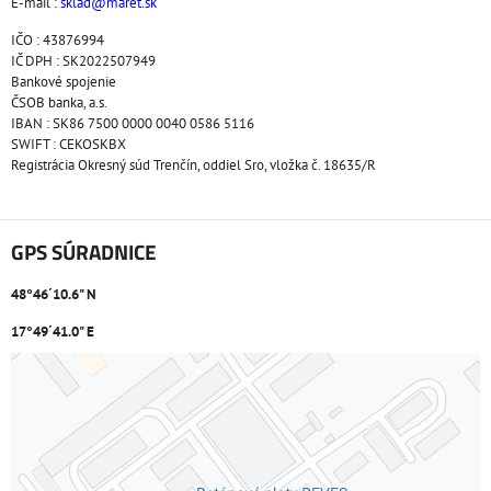
E-mail :
sklad@maret.sk
IČO : 43876994
IČ DPH : SK2022507949
Bankové spojenie
ČSOB banka, a.s.
IBAN : SK86 7500 0000 0040 0586 5116
SWIFT : CEKOSKBX
Registrácia Okresný súd Trenčín, oddiel Sro, vložka č. 18635/R
GPS SÚRADNICE
48°46´10.6" N
17°49´41.0" E
Externý obsah je blokovaný Voľbami súkromia
Prajete si načítať externý obsah?