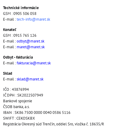
Technické informácie
GSM : 0905 506 058
E-mail :
tech-info@maret.sk
Konateľ
GSM : 0915 765 126
E-mail :
odbyt@maret.sk
E-mail :
maret@maret.sk
Odbyt - fakturácia
E-mail :
fakturacia@maret.sk
Sklad
E-mail :
sklad@maret.sk
IČO : 43876994
IČ DPH : SK2022507949
Bankové spojenie
ČSOB banka, a.s.
IBAN : SK86 7500 0000 0040 0586 5116
SWIFT : CEKOSKBX
Registrácia Okresný súd Trenčín, oddiel Sro, vložka č. 18635/R