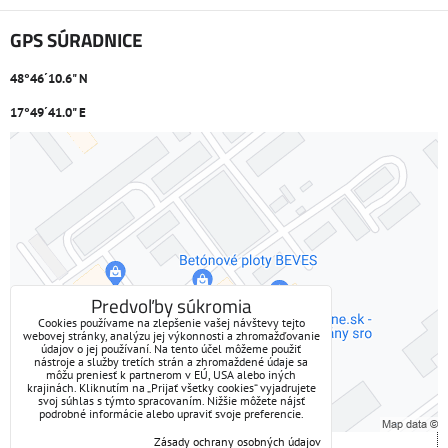
GPS SÚRADNICE
48°46´10.6" N
17°49´41.0" E
Externý obsah je blokovaný Voľbami súkromia
Prajete si načítať externý obsah?
Povoliť tentokrát
Predvoľby súkromia
Cookies používame na zlepšenie vašej návštevy tejto
webovej stránky, analýzu jej výkonnosti a zhromažďovanie
Povoliť a zapamätať - súhlas s druhom cookie: Funkčné
údajov o jej používaní. Na tento účel môžeme použiť
nástroje a služby tretích strán a zhromaždené údaje sa
môžu preniesť k partnerom v EÚ, USA alebo iných
Otvoriť obsah v novom okne
krajinách. Kliknutím na „Prijať všetky cookies“ vyjadrujete
svoj súhlas s týmto spracovaním. Nižšie môžete nájsť
podrobné informácie alebo upraviť svoje preferencie.
Zásady ochrany osobných údajov