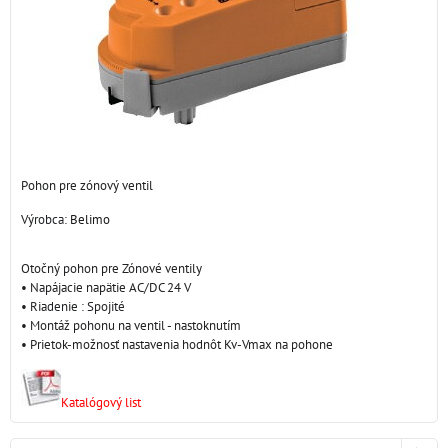
Pohon pre zónový ventil
Výrobca:
Belimo
Otočný pohon pre Zónové ventily
• Napájacie napätie AC/DC 24 V
• Riadenie : Spojité
• Montáž pohonu na ventil - nastoknutím
• Prietok-možnosť nastavenia hodnôt Kv-Vmax na pohone
Katalógový list