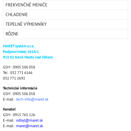
FREKVENČNÉ MENIČE
CHLADENIE
TEPELNÉ VÝMENNÍKY
RÔZNE
MARET systém s.r.o.
Podjavorinskej 1614/1
915 01 Nové Mesto nad Váhom
GSM : 0905 506 058
Tel : 032 771 6166
032 771 2692
Technické informácie
GSM : 0905 506 058
E-mail :
tech-info@maret.sk
Konateľ
GSM : 0915 765 126
E-mail :
odbyt@maret.sk
E-mail :
maret@maret.sk