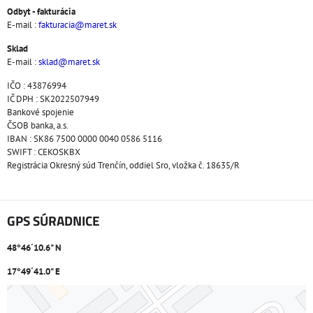
Odbyt - fakturácia
E-mail :
fakturacia@maret.sk
Sklad
E-mail :
sklad@maret.sk
IČO : 43876994
IČ DPH : SK2022507949
Bankové spojenie
ČSOB banka, a.s.
IBAN : SK86 7500 0000 0040 0586 5116
SWIFT : CEKOSKBX
Registrácia Okresný súd Trenčín, oddiel Sro, vložka č. 18635/R
GPS SÚRADNICE
48°46´10.6" N
17°49´41.0" E