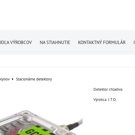
ODĽA VÝROBCOV
NA STIAHNUTIE
KONTAKTNÝ FORMULÁR
plynov
Stacionárne detektory
Detektor chladiva
Výrobca:
J.T.O.