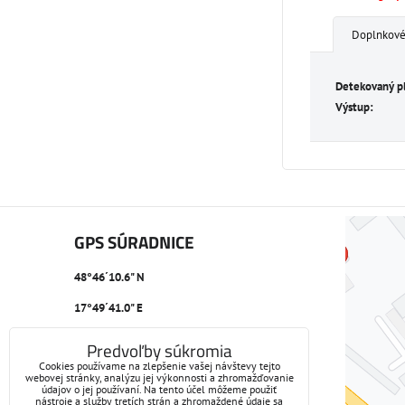
Doplnkové
Detekovaný p
Výstup:
GPS SÚRADNICE
48°46´10.6" N
17°49´41.0" E
Predvoľby súkromia
Cookies používame na zlepšenie vašej návštevy tejto
webovej stránky, analýzu jej výkonnosti a zhromažďovanie
údajov o jej používaní. Na tento účel môžeme použiť
nástroje a služby tretích strán a zhromaždené údaje sa