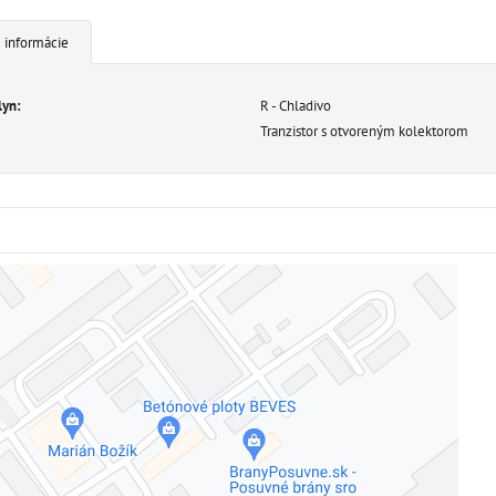
 informácie
lyn:
R - Chladivo
Tranzistor s otvoreným kolektorom
Externý obsah je blokovaný Voľbami súkromia
Prajete si načítať externý obsah?
Povoliť tentokrát
Povoliť a zapamätať - súhlas s druhom cookie: Funkčné