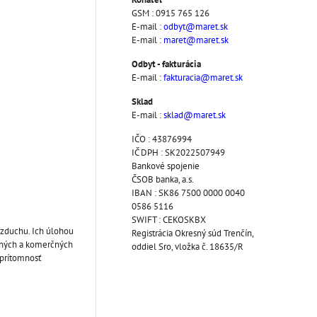
GSM : 0915 765 126
E-mail :
odbyt@maret.sk
E-mail :
maret@maret.sk
Odbyt - fakturácia
E-mail :
fakturacia@maret.sk
Sklad
E-mail :
sklad@maret.sk
IČO : 43876994
IČ DPH : SK2022507949
Bankové spojenie
ČSOB banka, a.s.
IBAN : SK86 7500 0000 0040
0586 5116
SWIFT : CEKOSKBX
vzduchu. Ich úlohou
Registrácia Okresný súd Trenčín,
elných a komerčných
oddiel Sro, vložka č. 18635/R
 prítomnosť