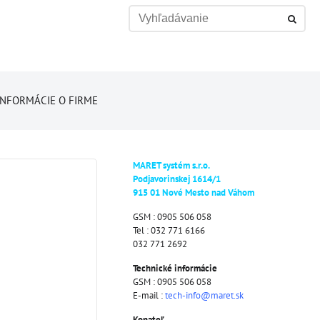
INFORMÁCIE O FIRME
MARET systém s.r.o.
Podjavorinskej 1614/1
915 01 Nové Mesto nad Váhom
GSM : 0905 506 058
Tel : 032 771 6166
032 771 2692
Technické informácie
GSM : 0905 506 058
E-mail :
tech-info@maret.sk
Konateľ