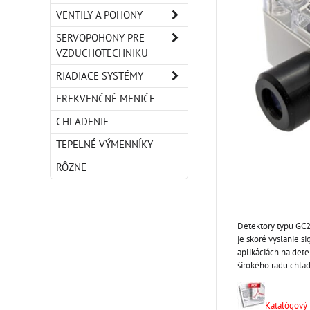
VENTILY A POHONY
SERVOPOHONY PRE
VZDUCHOTECHNIKU
RIADIACE SYSTÉMY
FREKVENČNÉ MENIČE
CHLADENIE
TEPELNÉ VÝMENNÍKY
RÔZNE
Detektory typu GC20
je skoré vyslanie s
aplikáciách na det
širokého radu chla
Katalógový l