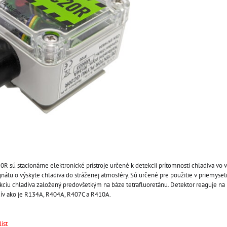
R sú stacionárne elektronické prístroje určené k detekcii prítomnosti chladiva vo 
ignálu o výskyte chladiva do stráženej atmosféry. Sú určené pre použitie v priemys
ekciu chladiva založený predovšetkým na báze tetrafluoretánu. Detektor reaguje na
dív ako je R134A, R404A, R407C a R410A.
ist