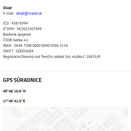
Sklad
E-mail :
sklad@maret.sk
IČO : 43876994
IČ DPH : SK2022507949
Bankové spojenie
ČSOB banka, a.s.
IBAN : SK86 7500 0000 0040 0586 5116
SWIFT : CEKOSKBX
Registrácia Okresný súd Trenčín, oddiel Sro, vložka č. 18635/R
GPS SÚRADNICE
48°46´10.6" N
17°49´41.0" E