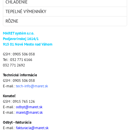
CHLADENIE
TEPELNÉ VÝMENNÍKY
RÔZNE
MARET systém s.r.o.
Podjavorinskej 1614/1
915 01 Nové Mesto nad Váhom
GSM : 0905 506 058
Tel : 032 771 6166
032 771 2692
Technické informácie
GSM : 0905 506 058
E-mail :
tech-info@maret.sk
Konateľ
GSM : 0915 765 126
E-mail :
odbyt@maret.sk
E-mail :
maret@maret.sk
Odbyt - fakturácia
E-mail :
fakturacia@maret.sk