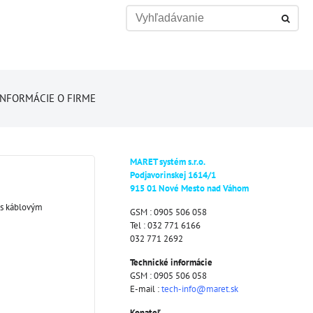
INFORMÁCIE O FIRME
MARET systém s.r.o.
Podjavorinskej 1614/1
915 01 Nové Mesto nad Váhom
 s káblovým
GSM : 0905 506 058
Tel : 032 771 6166
032 771 2692
Technické informácie
GSM : 0905 506 058
E-mail :
tech-info@maret.sk
Konateľ