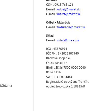
GSM : 0915 765 126
E-mail :
odbyt@maret.sk
E-mail :
maret@maret.sk
Odbyt - fakturácia
E-mail :
fakturacia@maret.sk
Sklad
E-mail :
sklad@maret.sk
IČO : 43876994
IČ DPH : SK2022507949
Bankové spojenie
ČSOB banka, a.s.
IBAN : SK86 7500 0000 0040
0586 5116
SWIFT : CEKOSKBX
Registrácia Okresný súd Trenčín,
kábla, na
oddiel Sro, vložka č. 18635/R