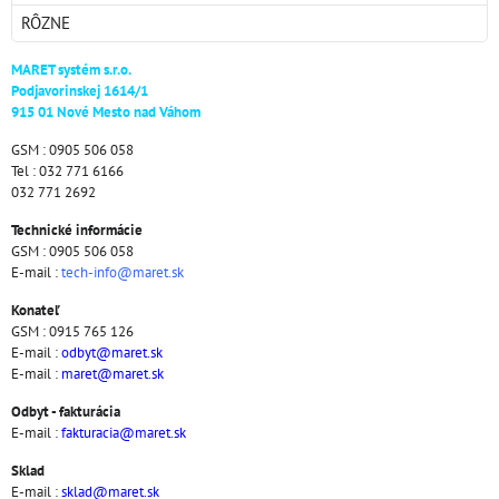
RÔZNE
MARET systém s.r.o.
Podjavorinskej 1614/1
915 01 Nové Mesto nad Váhom
GSM : 0905 506 058
Tel : 032 771 6166
032 771 2692
Technické informácie
GSM : 0905 506 058
E-mail :
tech-info@maret.sk
Konateľ
GSM : 0915 765 126
E-mail :
odbyt@maret.sk
E-mail :
maret@maret.sk
Odbyt - fakturácia
E-mail :
fakturacia@maret.sk
Sklad
E-mail :
sklad@maret.sk