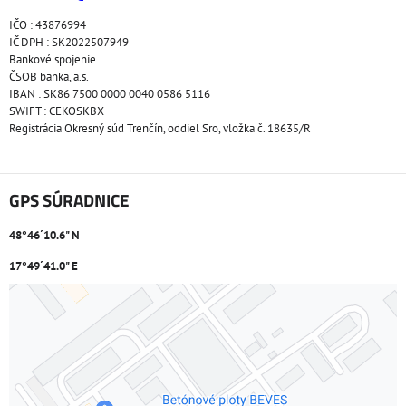
IČO : 43876994
IČ DPH : SK2022507949
Bankové spojenie
ČSOB banka, a.s.
IBAN : SK86 7500 0000 0040 0586 5116
SWIFT : CEKOSKBX
Registrácia Okresný súd Trenčín, oddiel Sro, vložka č. 18635/R
GPS SÚRADNICE
48°46´10.6" N
17°49´41.0" E
Externý obsah je blokovaný Voľbami súkromia
Prajete si načítať externý obsah?