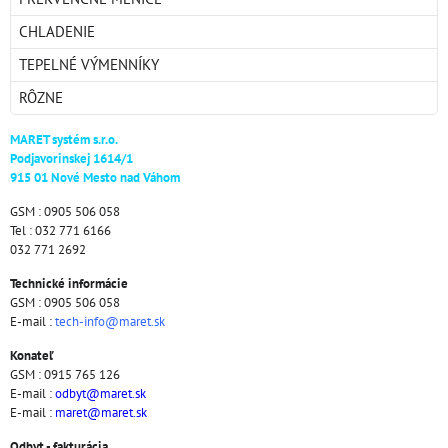
CHLADENIE
TEPELNÉ VÝMENNÍKY
RÔZNE
MARET systém s.r.o.
Podjavorinskej 1614/1
915 01 Nové Mesto nad Váhom
GSM : 0905 506 058
Tel : 032 771 6166
032 771 2692
Technické informácie
GSM : 0905 506 058
E-mail :
tech-info@maret.sk
Konateľ
GSM : 0915 765 126
E-mail :
odbyt@maret.sk
E-mail :
maret@maret.sk
Odbyt - fakturácia