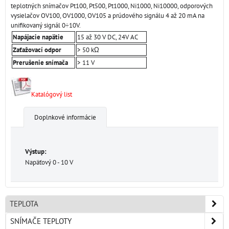
teplotných snímačov Pt100, Pt500, Pt1000, Ni1000, Ni10000, odporových
vysielačov OV100, OV1000, OV105 a prúdového signálu 4 až 20 mA na
unifikovaný signál 0÷10V.
Napájacie napätie
15 až 30 V DC, 24V AC
Zaťažovací odpor
> 50 kΩ
Prerušenie snímača
> 11 V
Katalógový list
Doplnkové informácie
Výstup:
Napäťový 0 - 10 V
TEPLOTA
SNÍMAČE TEPLOTY