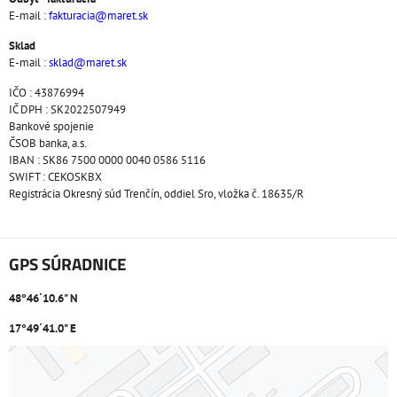
E-mail :
fakturacia@maret.sk
Sklad
E-mail :
sklad@maret.sk
IČO : 43876994
IČ DPH : SK2022507949
Bankové spojenie
ČSOB banka, a.s.
IBAN : SK86 7500 0000 0040 0586 5116
SWIFT : CEKOSKBX
Registrácia Okresný súd Trenčín, oddiel Sro, vložka č. 18635/R
GPS SÚRADNICE
48°46´10.6" N
17°49´41.0" E