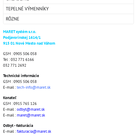
TEPELNÉ VÝMENNÍKY
RÔZNE
MARET systém s.r.o.
Podjavorinskej 1614/1
915 01 Nové Mesto nad Váhom
GSM : 0905 506 058
Tel : 032 771 6166
032 771 2692
Technické informácie
GSM : 0905 506 058
E-mail :
tech-info@maret.sk
Konateľ
GSM : 0915 765 126
E-mail :
odbyt@maret.sk
E-mail :
maret@maret.sk
Odbyt - fakturácia
E-mail :
fakturacia@maret.sk