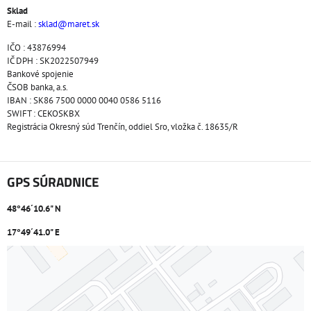
Sklad
E-mail :
sklad@maret.sk
IČO : 43876994
IČ DPH : SK2022507949
Bankové spojenie
ČSOB banka, a.s.
IBAN : SK86 7500 0000 0040 0586 5116
SWIFT : CEKOSKBX
Registrácia Okresný súd Trenčín, oddiel Sro, vložka č. 18635/R
GPS SÚRADNICE
48°46´10.6" N
17°49´41.0" E
Externý obsah je blokovaný Voľbami súkromia